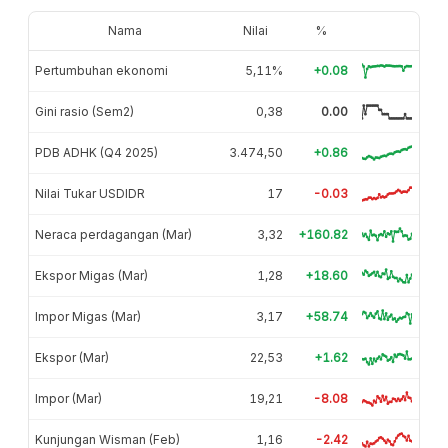
Nama
Nilai
%
Pertumbuhan ekonomi
5,11%
+0.08
Gini rasio (Sem2)
0,38
0.00
PDB ADHK (Q4 2025)
3.474,50
+0.86
Nilai Tukar USDIDR
17
-0.03
Neraca perdagangan (Mar)
3,32
+160.82
Ekspor Migas (Mar)
1,28
+18.60
Impor Migas (Mar)
3,17
+58.74
Ekspor (Mar)
22,53
+1.62
Impor (Mar)
19,21
-8.08
Kunjungan Wisman (Feb)
1,16
-2.42