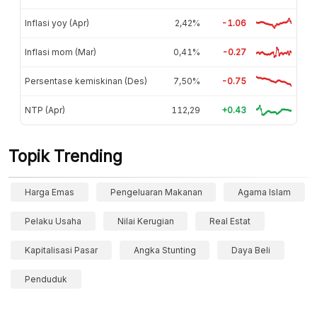
Inflasi yoy (Apr)
2,42%
-1.06
Inflasi mom (Mar)
0,41%
-0.27
Persentase kemiskinan (Des)
7,50%
-0.75
NTP (Apr)
112,29
+0.43
Topik Trending
Harga Emas
Pengeluaran Makanan
Agama Islam
Pelaku Usaha
Nilai Kerugian
Real Estat
Kapitalisasi Pasar
Angka Stunting
Daya Beli
Penduduk