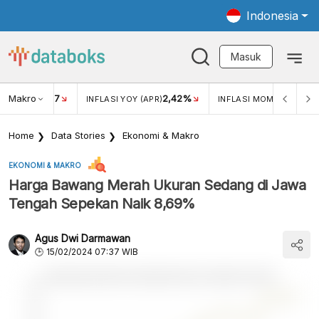
Indonesia
Masuk
Makro
17
2,42%
0,4
KAR USD/IDR
INFLASI YOY (APR)
INFLASI MOM (MAR)
Home
Data Stories
Ekonomi & Makro
EKONOMI & MAKRO
Harga Bawang Merah Ukuran Sedang di Jawa
Tengah Sepekan Naik 8,69%
Agus Dwi Darmawan
15/02/2024 07:37 WIB