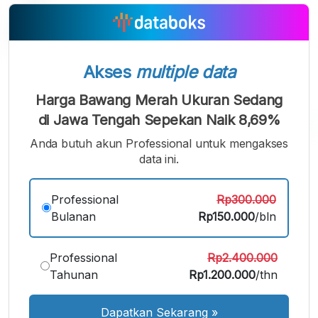
Akses
multiple data
Harga Bawang Merah Ukuran Sedang
di Jawa Tengah Sepekan Naik 8,69%
Anda butuh akun Professional untuk mengakses
A
A
A
data ini.
Font
Font
Font
Kecil
Sedang
Professional
Rp300.000
Besar
Bulanan
Rp150.000
/bln
Professional
Rp2.400.000
Tahunan
Rp1.200.000
/thn
Dapatkan Sekarang
»