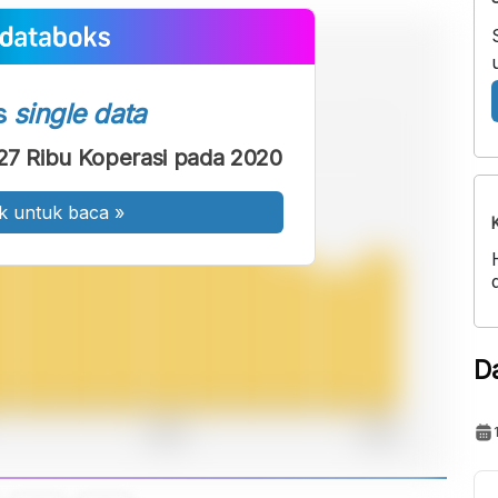
s
single data
127 Ribu Koperasi pada 2020
k untuk baca
»
D