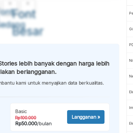
A
A
ont
Font
P
Sedang
Besar
Gi
P
Ni
tories lebih banyak dengan harga lebih
lakan berlangganan.
N
antu kami untuk menyajikan data berkualitas.
Ek
Im
Basic
Langganan
»
Rp100.000
Rp50.000
/bulan
Ek