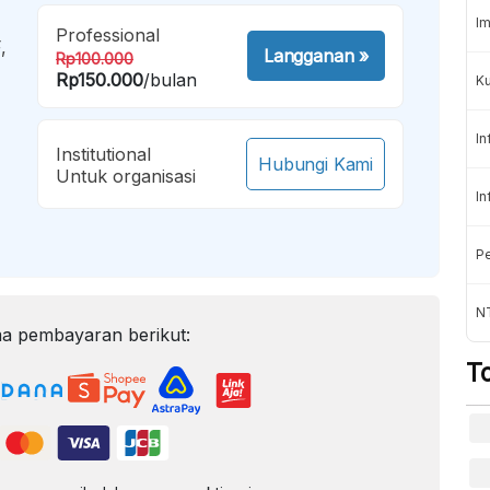
Im
Professional
,
Langganan
»
Rp100.000
Rp150.000
/bulan
K
In
Institutional
Hubungi Kami
Untuk organisasi
In
Pe
NT
a pembayaran berikut:
T