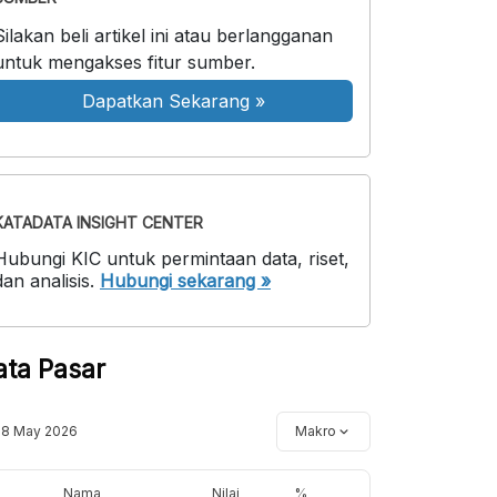
Silakan beli artikel ini atau berlangganan
untuk mengakses fitur sumber.
Dapatkan Sekarang
»
KATADATA INSIGHT CENTER
Hubungi KIC untuk permintaan data, riset,
dan analisis.
Hubungi sekarang »
ata Pasar
18 May 2026
Makro
Nama
Nilai
%