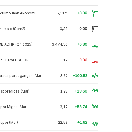
ertumbuhan ekonomi
5,11%
+0.08
ni rasio (Sem2)
0,38
0.00
DB ADHK (Q4 2025)
3.474,50
+0.86
lai Tukar USDIDR
17
-0.03
eraca perdagangan (Mar)
3,32
+160.82
spor Migas (Mar)
1,28
+18.60
por Migas (Mar)
3,17
+58.74
spor (Mar)
22,53
+1.62