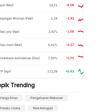
por (Mar)
19,21
-8.08
unjungan Wisman (Feb)
1,16
-2.42
flasi yoy (Apr)
2,42%
-1.06
flasi mom (Mar)
0,41%
-0.27
rsentase kemiskinan (Des)
7,50%
-0.75
P (Apr)
112,29
+0.43
opik Trending
Harga Emas
Pengeluaran Makanan
Pelaku Usaha
Nilai Kerugian