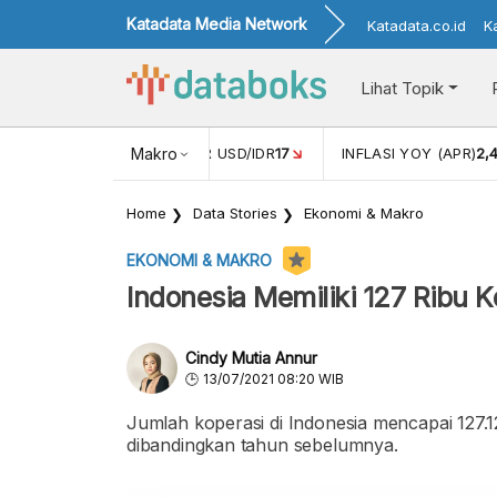
Katadata Media Network
Katadata.co.id
K
Lihat Topik
 (FEB)
1,16
NILAI TUKAR USD/IDR
Makro
17
INFLASI YOY (APR)
2,
Home
Data Stories
Ekonomi & Makro
EKONOMI & MAKRO
Indonesia Memiliki 127 Ribu 
Cindy Mutia Annur
13/07/2021 08:20 WIB
Jumlah koperasi di Indonesia mencapai 127.1
dibandingkan tahun sebelumnya.