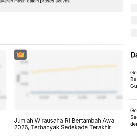
aran masih dalam proses aktivasi.
D
Ge
Be
Gu
Ge
Se
Jumlah Wirausaha RI Bertambah Awal
de
2026, Terbanyak Sedekade Terakhir