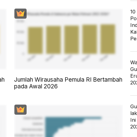
10
Po
In
Ka
Pe
Wa
Gu
Er
ah
Jumlah Wirausaha Pemula RI Bertambah
20
pada Awal 2026
Gu
la
In
20