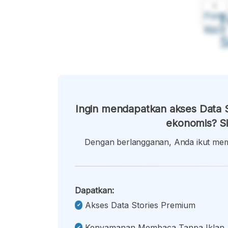
A
Font
F
Kecil
Ingin mendapatkan akses Data S
ekonomis? Si
Dengan berlangganan, Anda ikut memb
Dapatkan:
Akses Data Stories Premium
Kenyamanan Membaca Tanpa Iklan