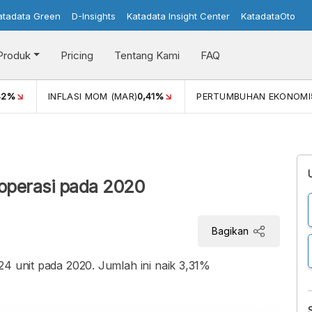
atadata Green
D-Insights
Katadata Insight Center
KatadataOto
Produk
Pricing
Tentang Kami
FAQ
42%
INFLASI MOM (MAR)
0,41%
PERTUMBUHAN EKONOMI
Koperasi pada 2020
Bagikan
24 unit pada 2020. Jumlah ini naik 3,31%