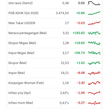
Gini rasio (Sem2)
0,38
0.00
PDB ADHK (Q4 2025)
3.474,50
+0.86
Nilai Tukar USDIDR
17
-0.03
Neraca perdagangan (Mar)
3,32
+160.82
Ekspor Migas (Mar)
1,28
+18.60
Impor Migas (Mar)
3,17
+58.74
Ekspor (Mar)
22,53
+1.62
Impor (Mar)
19,21
-8.08
Kunjungan Wisman (Feb)
1,16
-2.42
Inflasi yoy (Apr)
2,42%
-1.06
Inflasi mom (Mar)
0,41%
-0.27