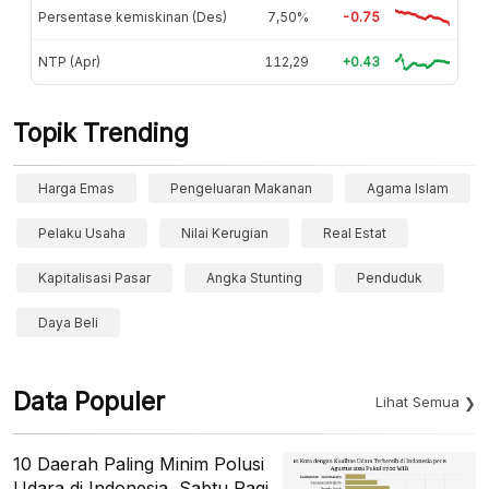
Persentase kemiskinan (Des)
7,50%
-0.75
NTP (Apr)
112,29
+0.43
Topik Trending
Harga Emas
Pengeluaran Makanan
Agama Islam
Pelaku Usaha
Nilai Kerugian
Real Estat
Kapitalisasi Pasar
Angka Stunting
Penduduk
Daya Beli
Data Populer
Lihat Semua
10 Daerah Paling Minim Polusi
Udara di Indonesia, Sabtu Pagi