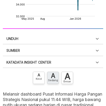
UNDUH
SUMBER
PDF
PNG
Silakan
login
untuk mengakses informasi ini
.
Belum
KATADATA INSIGHT CENTER
punya akun?
Silakan
Daftar sekarang
,
GRATIS!
XLS
EMBED
A
A
Hubungi sekarang »
A
Kecil
Sedang
Besar
Melansir dashboard Pusat Informasi Harga Pangan
Strategis Nasional pukul 11:44 WIB, harga bawang
putih ukuran sedang harian di pasar tradisional