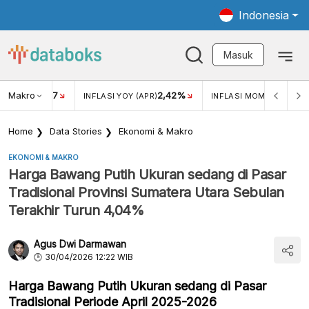
Indonesia
Masuk
Makro
17
2,42%
0,4
KAR USD/IDR
INFLASI YOY (APR)
INFLASI MOM (MAR)
Home
Data Stories
Ekonomi & Makro
EKONOMI & MAKRO
Harga Bawang Putih Ukuran sedang di Pasar
Tradisional Provinsi Sumatera Utara Sebulan
Terakhir Turun 4,04%
Agus Dwi Darmawan
30/04/2026 12:22 WIB
Harga Bawang Putih Ukuran sedang di Pasar
Tradisional Periode April 2025-2026