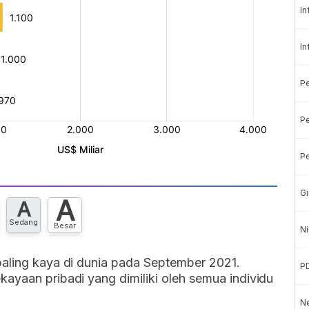
In
In
P
Pe
Pe
Gi
A
A
Sedang
Besar
Ni
paling kaya di dunia pada September 2021.
P
ayaan pribadi yang dimiliki oleh semua individu
Ne