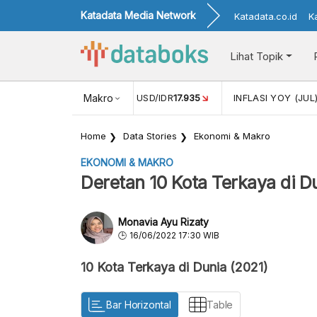
Katadata Media Network
Katadata.co.id
K
Lihat Topik
(MEI)
1,38
NILAI TUKAR USD/IDR
Makro
17.935
INFLASI YOY (JUL
Home
Data Stories
Ekonomi & Makro
EKONOMI & MAKRO
Deretan 10 Kota Terkaya di D
Monavia Ayu Rizaty
16/06/2022 17:30 WIB
10 Kota Terkaya di Dunia (2021)
Bar Horizontal
Table