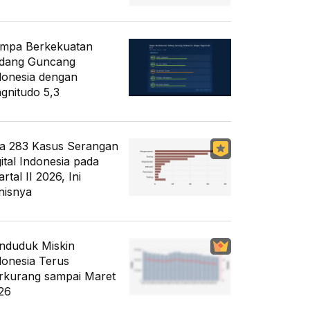
mpa Berkekuatan
dang Guncang
donesia dengan
gnitudo 5,3
a 283 Kasus Serangan
gital Indonesia pada
rtal II 2026, Ini
nisnya
nduduk Miskin
donesia Terus
rkurang sampai Maret
26