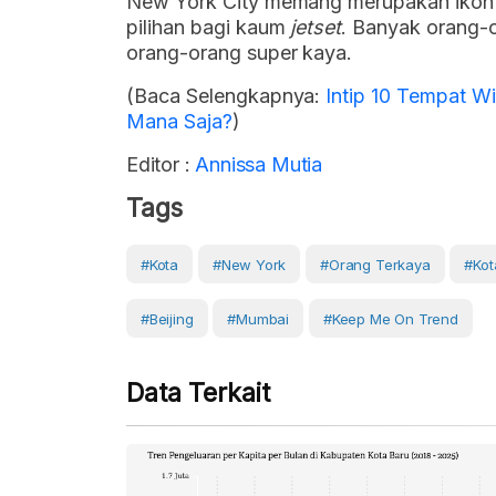
New York City memang merupakan ikon 
pilihan bagi kaum
jetset
. Banyak orang-
orang-orang super kaya.
(Baca Selengkapnya:
Intip 10 Tempat Wi
Mana Saja?
)
Editor :
Annissa Mutia
Tags
#Kota
#New York
#orang Terkaya
#kot
#Beijing
#Mumbai
#Keep Me On Trend
Data Terkait