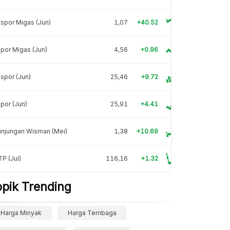
spor Migas (Jun)
1,07
+40.52
por Migas (Jun)
4,56
+0.96
spor (Jun)
25,46
+9.72
por (Jun)
25,91
+4.41
unjungan Wisman (Mei)
1,38
+10.69
P (Jul)
116,16
+1.32
opik Trending
Harga Minyak
Harga Tembaga