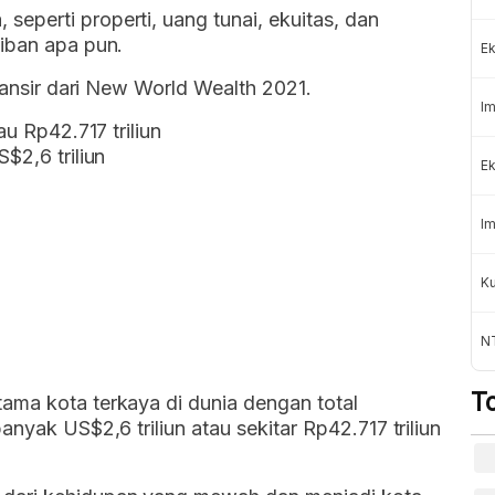
eperti properti, uang tunai, ekuitas, dan
jiban apa pun.
Ek
elansir dari New World Wealth 2021.
Im
au Rp42.717 triliun
$2,6 triliun
Ek
Im
K
NT
T
ama kota terkaya di dunia dengan total
anyak US$2,6 triliun atau sekitar Rp42.717 triliun