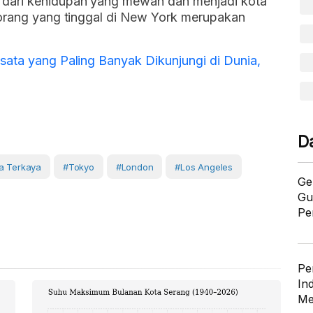
dari kehidupan yang mewah dan menjadi kota
orang yang tinggal di New York merupakan
sata yang Paling Banyak Dikunjungi di Dunia,
D
a Terkaya
#Tokyo
#London
#Los Angeles
Ge
Gu
Pe
Pe
In
Me