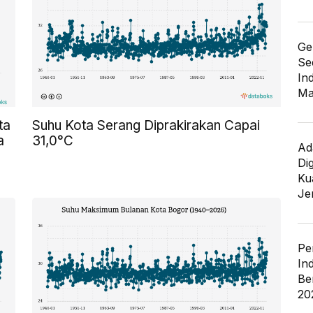
Ge
Se
In
Ma
ta
Suhu Kota Serang Diprakirakan Capai
a
31,0°C
Ad
Di
Kua
Je
Pe
In
Be
20