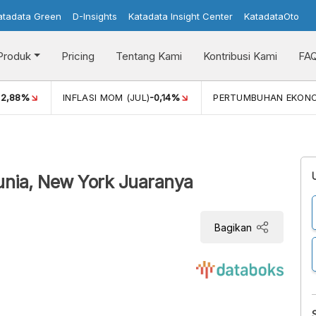
atadata Green
D-Insights
Katadata Insight Center
KatadataOto
Produk
Pricing
Tentang Kami
Kontribusi Kami
FA
)
2,88%
INFLASI MOM (JUL)
-0,14%
PERTUMBUHAN EKON
unia, New York Juaranya
Bagikan