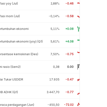
flasi yoy (Jul)
2,88%
-0.46
flasi mom (Jul)
-0,14%
-0.58
ertumbuhan ekonomi
5,11%
+0.08
rtumbuhan ekonomi (yoy) (Q1)
5,61%
+4.08
rsentase kemiskinan (Des)
7,50%
-0.75
ni rasio (Sem2)
0,38
0.00
lai Tukar USDIDR
17.935
-0.47
DB ADHK (Q1)
3.447,70
-0.77
raca perdagangan (Jun)
-450,50
-72.02