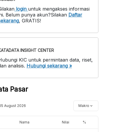
Silakan
login
untuk mengakses informasi
ni
.
Belum punya akun?
Silakan
Daftar
sekarang
,
GRATIS!
KATADATA INSIGHT CENTER
Hubungi KIC untuk permintaan data, riset,
dan analisis.
Hubungi sekarang »
ata Pasar
05 August 2026
Makro
Nama
Nilai
%