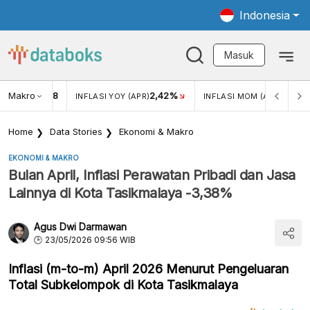
Indonesia
Masuk
Makro
18
2,42%
0,13%
KAR USD/IDR
INFLASI YOY (APR)
INFLASI MOM (APR)
Home
Data Stories
Ekonomi & Makro
EKONOMI & MAKRO
Bulan April, Inflasi Perawatan Pribadi dan Jasa
Lainnya di Kota Tasikmalaya -3,38%
Agus Dwi Darmawan
23/05/2026 09:56 WIB
Inflasi (m-to-m) April 2026 Menurut Pengeluaran
Total Subkelompok di Kota Tasikmalaya