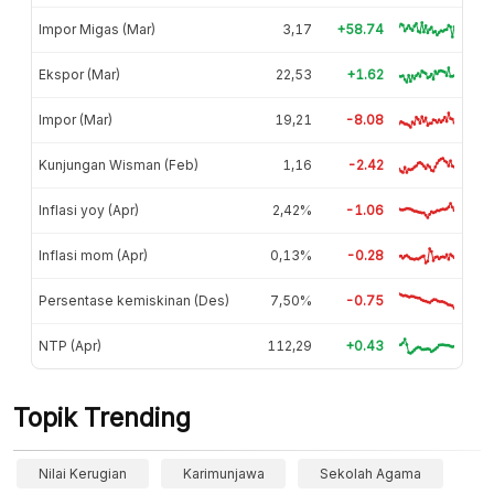
Impor Migas (Mar)
3,17
+58.74
Ekspor (Mar)
22,53
+1.62
Impor (Mar)
19,21
-8.08
Kunjungan Wisman (Feb)
1,16
-2.42
Inflasi yoy (Apr)
2,42%
-1.06
Inflasi mom (Apr)
0,13%
-0.28
Persentase kemiskinan (Des)
7,50%
-0.75
NTP (Apr)
112,29
+0.43
Topik Trending
Nilai Kerugian
Karimunjawa
Sekolah Agama