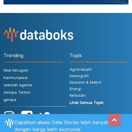
Trending
Topik
Agroindustri
Nilai Kerugian
Demografi
Karimunjawa
Ekonomi & Makro
sekolah agama
Energi
Gempa Terkini
Kelautan
gempa
Lihat Semua Topik
Dapatkan akses Data Stories lebih banyak
dengan harga lebih ekonomis.