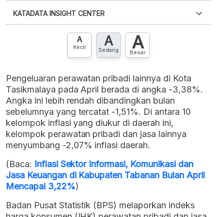
Silakan
login
untuk mengakses informasi ini
.
Belum
KATADATA INSIGHT CENTER
punya akun?
Silakan
Daftar sekarang
,
GRATIS!
XLS
EMBED
A
A
Hubungi sekarang »
A
Kecil
Sedang
Besar
Pengeluaran perawatan pribadi lainnya di Kota
Tasikmalaya pada April berada di angka -3,38%.
Angka ini lebih rendah dibandingkan bulan
sebelumnya yang tercatat -1,51%. Di antara 10
kelompok inflasi yang diukur di daerah ini,
kelompok perawatan pribadi dan jasa lainnya
menyumbang -2,07% inflasi daerah.
(Baca:
Inflasi Sektor Informasi, Komunikasi dan
Jasa Keuangan di Kabupaten Tabanan Bulan April
Mencapai 3,22%
)
Badan Pusat Statistik (BPS) melaporkan indeks
harga konsumen (IHK) perawatan pribadi dan jasa