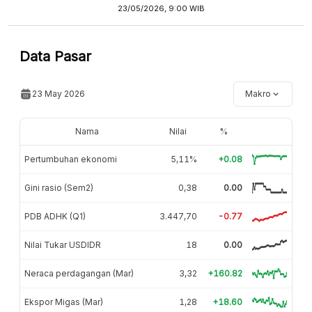
23/05/2026, 9:00 WIB
Data Pasar
23 May 2026
Makro
Nama
Nilai
%
Pertumbuhan ekonomi
5,11%
+0.08
Gini rasio (Sem2)
0,38
0.00
PDB ADHK (Q1)
3.447,70
-0.77
Nilai Tukar USDIDR
18
0.00
Neraca perdagangan (Mar)
3,32
+160.82
Ekspor Migas (Mar)
1,28
+18.60