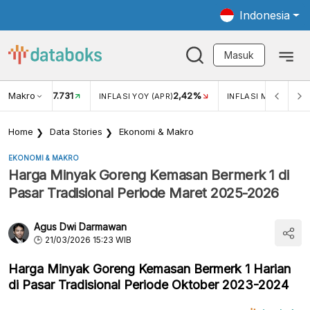
Indonesia
Masuk
Makro
17.731
2,42%
KAR USD/IDR
INFLASI YOY (APR)
INFLASI MOM (APR)
Home
Data Stories
Ekonomi & Makro
EKONOMI & MAKRO
Harga Minyak Goreng Kemasan Bermerk 1 di
Pasar Tradisional Periode Maret 2025-2026
Agus Dwi Darmawan
21/03/2026 15:23 WIB
Harga Minyak Goreng Kemasan Bermerk 1 Harian
di Pasar Tradisional Periode Oktober 2023-2024