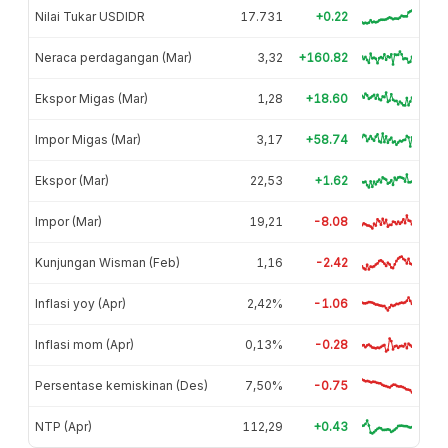
Nilai Tukar USDIDR
17.731
+0.22
Neraca perdagangan (Mar)
3,32
+160.82
Ekspor Migas (Mar)
1,28
+18.60
Impor Migas (Mar)
3,17
+58.74
Ekspor (Mar)
22,53
+1.62
Impor (Mar)
19,21
-8.08
Kunjungan Wisman (Feb)
1,16
-2.42
Inflasi yoy (Apr)
2,42%
-1.06
Inflasi mom (Apr)
0,13%
-0.28
Persentase kemiskinan (Des)
7,50%
-0.75
NTP (Apr)
112,29
+0.43