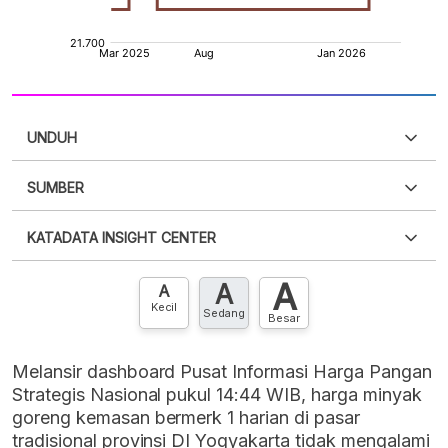
UNDUH
SUMBER
PDF
PNG
Silakan
login
untuk mengakses informasi ini
.
Belum
KATADATA INSIGHT CENTER
punya akun?
Silakan
Daftar sekarang
,
GRATIS!
XLS
EMBED
A
A
Hubungi sekarang »
A
Kecil
Sedang
Besar
Melansir dashboard Pusat Informasi Harga Pangan
Strategis Nasional pukul 14:44 WIB, harga minyak
goreng kemasan bermerk 1 harian di pasar
tradisional provinsi DI Yogyakarta tidak mengalami