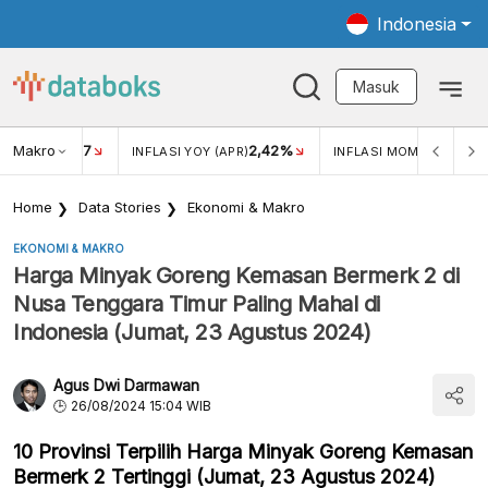
Indonesia
Masuk
Makro
17
2,42%
0,4
KAR USD/IDR
INFLASI YOY (APR)
INFLASI MOM (MAR)
Home
Data Stories
Ekonomi & Makro
EKONOMI & MAKRO
Harga Minyak Goreng Kemasan Bermerk 2 di
Nusa Tenggara Timur Paling Mahal di
Indonesia (Jumat, 23 Agustus 2024)
Agus Dwi Darmawan
26/08/2024 15:04 WIB
10 Provinsi Terpilih Harga Minyak Goreng Kemasan
Bermerk 2 Tertinggi (Jumat, 23 Agustus 2024)