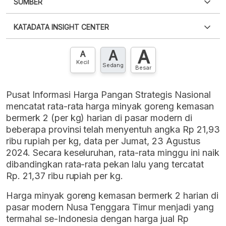
SUMBER
PDF
PNG
Silakan
login
untuk mengakses informasi ini
.
Belum
KATADATA INSIGHT CENTER
punya akun?
Silakan
Daftar sekarang
,
GRATIS!
XLS
EMBED
A
A
Hubungi sekarang »
A
Kecil
Sedang
Besar
Pusat Informasi Harga Pangan Strategis Nasional
mencatat rata-rata harga minyak goreng kemasan
bermerk 2 (per kg) harian di pasar modern di
beberapa provinsi telah menyentuh angka Rp 21,93
ribu rupiah per kg, data per Jumat, 23 Agustus
2024. Secara keseluruhan, rata-rata minggu ini naik
dibandingkan rata-rata pekan lalu yang tercatat
Rp. 21,37 ribu rupiah per kg.
Harga minyak goreng kemasan bermerk 2 harian di
pasar modern Nusa Tenggara Timur menjadi yang
termahal se-Indonesia dengan harga jual Rp