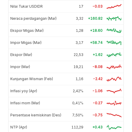
Nilai Tukar USDIDR
17
-0.03
Neraca perdagangan (Mar)
3,32
+160.82
Ekspor Migas (Mar)
1,28
+18.60
Impor Migas (Mar)
3,17
+58.74
Ekspor (Mar)
22,53
+1.62
Impor (Mar)
19,21
-8.08
Kunjungan Wisman (Feb)
1,16
-2.42
Inflasi yoy (Apr)
2,42%
-1.06
Inflasi mom (Mar)
0,41%
-0.27
Persentase kemiskinan (Des)
7,50%
-0.75
NTP (Apr)
112,29
+0.43