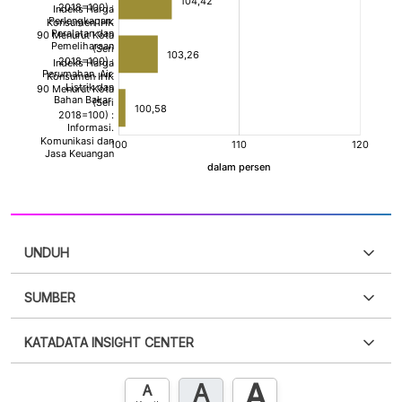
UNDUH
SUMBER
PDF
PNG
Silakan
login
untuk mengakses informasi ini
.
Belum
KATADATA INSIGHT CENTER
punya akun?
Silakan
Daftar sekarang
,
GRATIS!
XLS
EMBED
A
A
Hubungi sekarang »
A