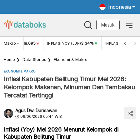
Indonesia
Masuk
Makro
18.095
3,34%
UKAR USD/IDR
INFLASI YOY (JUN)
INFLASI MOM (JUN
Home
Data Stories
Ekonomi & Makro
EKONOMI & MAKRO
Inflasi Kabupaten Belitung Timur Mei 2026:
Kelompok Makanan, Minuman Dan Tembakau
Tercatat Tertinggi
Agus Dwi Darmawan
06/06/2026 05:44 WIB
Inflasi (Yoy) Mei 2026 Menurut Kelompok di
Kabupaten Belitung Timur