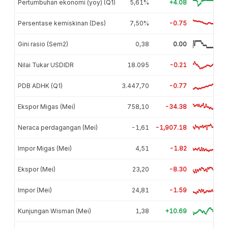
Pertumbuhan ekonomi (yoy) (Q1)
5,61%
+4.08
Persentase kemiskinan (Des)
7,50%
-0.75
Gini rasio (Sem2)
0,38
0.00
Nilai Tukar USDIDR
18.095
-0.21
PDB ADHK (Q1)
3.447,70
-0.77
Ekspor Migas (Mei)
758,10
-34.38
Neraca perdagangan (Mei)
-1,61
-1,907.18
Impor Migas (Mei)
4,51
-1.82
Ekspor (Mei)
23,20
-8.30
Impor (Mei)
24,81
-1.59
Kunjungan Wisman (Mei)
1,38
+10.69