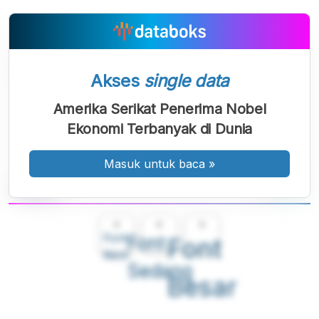
Akses
single data
Amerika Serikat Penerima Nobel
Ekonomi Terbanyak di Dunia
Masuk untuk baca
»
A
A
A
Font
Font
Font
Kecil
Sedang
Besar