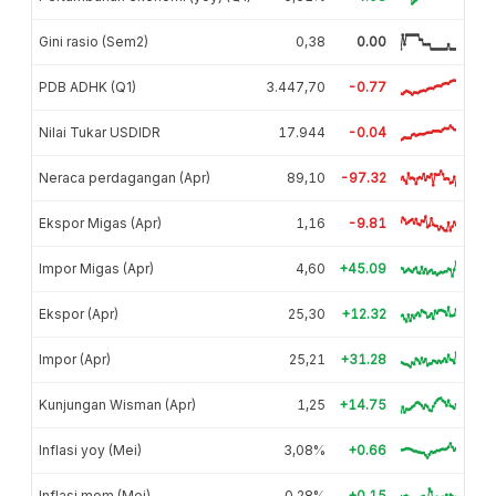
Gini rasio (Sem2)
0,38
0.00
PDB ADHK (Q1)
3.447,70
-0.77
Nilai Tukar USDIDR
17.944
-0.04
Neraca perdagangan (Apr)
89,10
-97.32
Ekspor Migas (Apr)
1,16
-9.81
Impor Migas (Apr)
4,60
+45.09
Ekspor (Apr)
25,30
+12.32
Impor (Apr)
25,21
+31.28
Kunjungan Wisman (Apr)
1,25
+14.75
Inflasi yoy (Mei)
3,08%
+0.66
Inflasi mom (Mei)
0,28%
+0.15