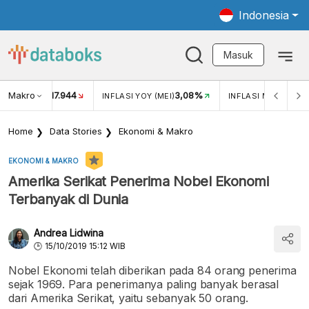
Indonesia
Masuk
Makro
17.944
3,08%
UKAR USD/IDR
INFLASI YOY (MEI)
INFLASI MOM (MEI)
Home
Data Stories
Ekonomi & Makro
EKONOMI & MAKRO
Amerika Serikat Penerima Nobel Ekonomi
Terbanyak di Dunia
Andrea Lidwina
15/10/2019 15:12 WIB
Nobel Ekonomi telah diberikan pada 84 orang penerima
sejak 1969. Para penerimanya paling banyak berasal
dari Amerika Serikat, yaitu sebanyak 50 orang.