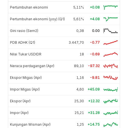
Pertumbuhan ekonomi
5,11%
+0.08
Pertumbuhan ekonomi (yoy) (Q1)
5,61%
+4.08
Gini rasio (Sem2)
0,38
0.00
PDB ADHK (Q1)
3.447,70
-0.77
Nilai Tukar USDIDR
18
-0.69
Neraca perdagangan (Apr)
89,10
-97.32
Ekspor Migas (Apr)
1,16
-9.81
Impor Migas (Apr)
4,60
+45.09
Ekspor (Apr)
25,30
+12.32
Impor (Apr)
25,21
+31.28
Kunjungan Wisman (Apr)
1,25
+14.75