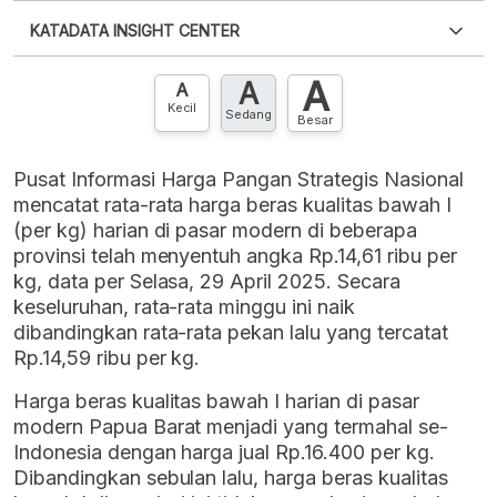
Silakan
login
untuk mengakses informasi ini
.
Belum
KATADATA INSIGHT CENTER
punya akun?
Silakan
Daftar sekarang
,
GRATIS!
XLS
EMBED
A
A
Hubungi sekarang »
A
Kecil
Sedang
Besar
Pusat Informasi Harga Pangan Strategis Nasional
mencatat rata-rata harga beras kualitas bawah I
(per kg) harian di pasar modern di beberapa
provinsi telah menyentuh angka Rp.14,61 ribu per
kg, data per Selasa, 29 April 2025. Secara
keseluruhan, rata-rata minggu ini naik
dibandingkan rata-rata pekan lalu yang tercatat
Rp.14,59 ribu per kg.
Harga beras kualitas bawah I harian di pasar
modern Papua Barat menjadi yang termahal se-
Indonesia dengan harga jual Rp.16.400 per kg.
Dibandingkan sebulan lalu, harga beras kualitas