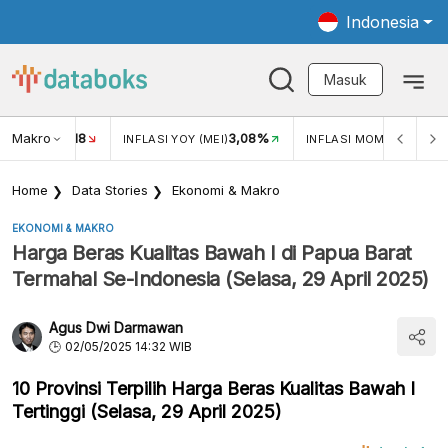
Indonesia
Masuk
Makro
18
3,08%
0,2
UKAR USD/IDR
INFLASI YOY (MEI)
INFLASI MOM (MEI)
Home
Data Stories
Ekonomi & Makro
EKONOMI & MAKRO
Harga Beras Kualitas Bawah I di Papua Barat
Termahal Se-Indonesia (Selasa, 29 April 2025)
Agus Dwi Darmawan
02/05/2025 14:32 WIB
10 Provinsi Terpilih Harga Beras Kualitas Bawah I
Tertinggi (Selasa, 29 April 2025)