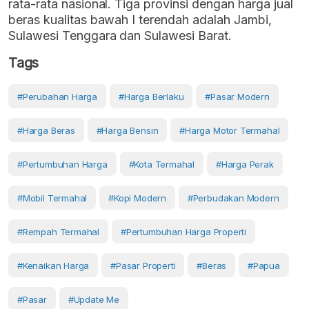
rata-rata nasional. Tiga provinsi dengan harga jual
beras kualitas bawah I terendah adalah Jambi,
Sulawesi Tenggara dan Sulawesi Barat.
Tags
#Perubahan Harga
#harga Berlaku
#Pasar Modern
#Harga Beras
#harga Bensin
#harga Motor Termahal
#Pertumbuhan Harga
#kota Termahal
#Harga Perak
#mobil Termahal
#kopi Modern
#perbudakan Modern
#rempah Termahal
#pertumbuhan Harga Properti
#Kenaikan Harga
#Pasar Properti
#Beras
#Papua
#Pasar
#Update Me