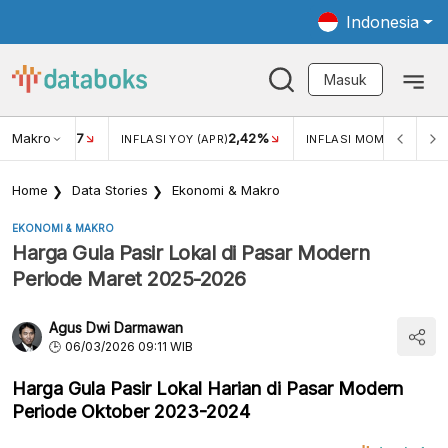
Indonesia
Masuk
Makro
17
2,42%
0,4
KAR USD/IDR
INFLASI YOY (APR)
INFLASI MOM (MAR)
Home
Data Stories
Ekonomi & Makro
EKONOMI & MAKRO
Harga Gula Pasir Lokal di Pasar Modern
Periode Maret 2025-2026
Agus Dwi Darmawan
06/03/2026 09:11 WIB
Harga Gula Pasir Lokal Harian di Pasar Modern
Periode Oktober 2023-2024