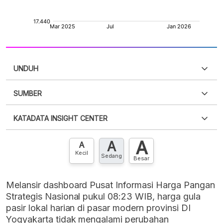
UNDUH
SUMBER
PDF
PNG
Silakan
login
untuk mengakses informasi ini
.
Belum
KATADATA INSIGHT CENTER
punya akun?
Silakan
Daftar sekarang
,
GRATIS!
XLS
EMBED
A
A
Hubungi sekarang »
A
Kecil
Sedang
Besar
Melansir dashboard Pusat Informasi Harga Pangan
Strategis Nasional pukul 08:23 WIB, harga gula
pasir lokal harian di pasar modern provinsi DI
Yogyakarta tidak mengalami perubahan