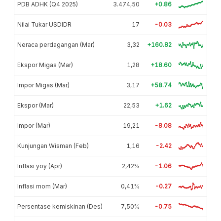
PDB ADHK (Q4 2025)
3.474,50
+0.86
Nilai Tukar USDIDR
17
-0.03
Neraca perdagangan (Mar)
3,32
+160.82
Ekspor Migas (Mar)
1,28
+18.60
Impor Migas (Mar)
3,17
+58.74
Ekspor (Mar)
22,53
+1.62
Impor (Mar)
19,21
-8.08
Kunjungan Wisman (Feb)
1,16
-2.42
Inflasi yoy (Apr)
2,42%
-1.06
Inflasi mom (Mar)
0,41%
-0.27
Persentase kemiskinan (Des)
7,50%
-0.75