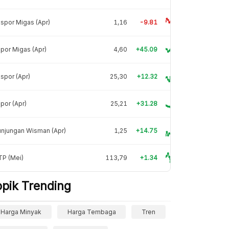
spor Migas (Apr)
1,16
-9.81
por Migas (Apr)
4,60
+45.09
spor (Apr)
25,30
+12.32
por (Apr)
25,21
+31.28
njungan Wisman (Apr)
1,25
+14.75
TP (Mei)
113,79
+1.34
opik Trending
Harga Minyak
Harga Tembaga
Tren