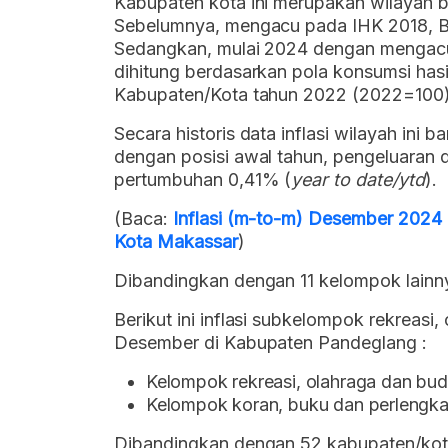
Kabupaten kota ini merupakan wilayah b
Sebelumnya, mengacu pada IHK 2018, B
Sedangkan, mulai 2024 dengan mengac
dihitung berdasarkan pola konsumsi hasi
Kabupaten/Kota tahun 2022 (2022=100)
Secara historis data inflasi wilayah ini 
dengan posisi awal tahun, pengeluaran
pertumbuhan 0,41% (
year to date/ytd
).
(Baca:
Inflasi (m-to-m) Desember 2024
Kota Makassar
)
Dibandingkan dengan 11 kelompok lainnya
Berikut ini inflasi subkelompok rekreasi
Desember di Kabupaten Pandeglang :
Kelompok rekreasi, olahraga dan b
Kelompok koran, buku dan perlengk
Dibandingkan dengan 52 kabupaten/kota l