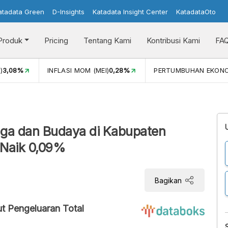
atadata Green
D-Insights
Katadata Insight Center
KatadataOto
Produk
Pricing
Tentang Kami
Kontribusi Kami
FA
)
3,08%
INFLASI MOM (MEI)
0,28%
PERTUMBUHAN EKON
aga dan Budaya di Kabupaten
Naik 0,09%
Bagikan
t Pengeluaran Total