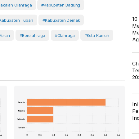
akaian Olahraga
#Kabupaten Badung
10
Kabupaten Tuban
#Kabupaten Demak
Me
Me
koran
#berolahraga
#Olahraga
#kota Kumuh
Ag
Ch
Te
20
In
Pe
In