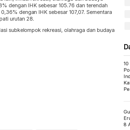
0,08% dengan IHK sebesar 105.76 dan terendah
r 0,36% dengan IHK sebesar 107,07. Sementara
ati urutan 28.
flasi subkelompok rekreasi, olahraga dan budaya
D
10
Po
In
Ka
Pe
Gu
Er
8 