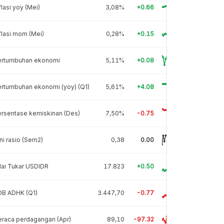
flasi yoy (Mei)
3,08%
+0.66
flasi mom (Mei)
0,28%
+0.15
ertumbuhan ekonomi
5,11%
+0.08
rtumbuhan ekonomi (yoy) (Q1)
5,61%
+4.08
rsentase kemiskinan (Des)
7,50%
-0.75
ni rasio (Sem2)
0,38
0.00
lai Tukar USDIDR
17.823
+0.50
DB ADHK (Q1)
3.447,70
-0.77
raca perdagangan (Apr)
89,10
-97.32