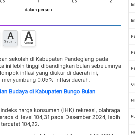
In
In
A
A
P
Sedang
Besar
Pe
pan sekolah di Kabupaten Pandeglang pada
ini lebih tinggi dibandingkan bulan sebelumnya
Pe
ompok inflasi yang diukur di daerah ini,
a menyumbang 0,05% inflasi daerah.
Gi
 dan Budaya di Kabupaten Bungo Bulan
Ni
 indeks harga konsumen (IHK) rekreasi, olahraga
rada di level 104,31 pada Desember 2024, lebih
P
tercatat 104,22.
Ne