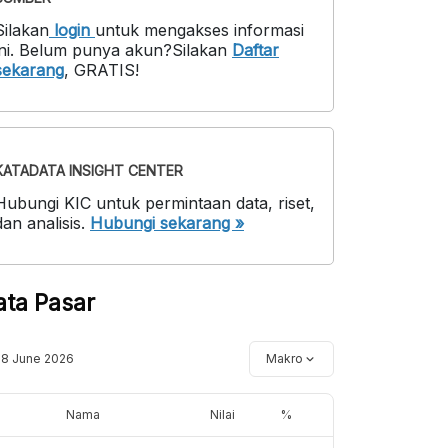
Silakan
login
untuk mengakses informasi
ni
.
Belum punya akun?
Silakan
Daftar
sekarang
,
GRATIS!
KATADATA INSIGHT CENTER
Hubungi KIC untuk permintaan data, riset,
dan analisis.
Hubungi sekarang »
ata Pasar
18 June 2026
Makro
Nama
Nilai
%