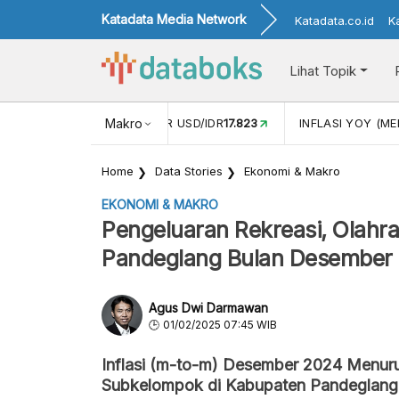
Katadata Media Network
Katadata.co.id
K
Lihat Topik
 (APR)
1,25
NILAI TUKAR USD/IDR
Makro
17.823
INFLASI YOY (MEI
Home
Data Stories
Ekonomi & Makro
EKONOMI & MAKRO
Pengeluaran Rekreasi, Olahr
Pandeglang Bulan Desember 
Agus Dwi Darmawan
01/02/2025 07:45 WIB
Inflasi (m-to-m) Desember 2024 Menuru
Subkelompok di Kabupaten Pandeglang