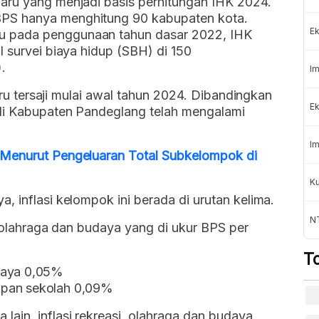
aru yang menjadi basis perhitungan IHK 2024.
PS hanya menghitung 90 kabupaten kota.
Ek
u pada penggunaan tahun dasar 2022, IHK
l survei biaya hidup (SBH) di 150
.
Im
baru tersaji mulai awal tahun 2024. Dibandingkan
Ek
 di Kabupaten Pandeglang telah mengalami
Im
 Menurut Pengeluaran Total Subkelompok di
Ku
, inflasi kelompok ini berada di urutan kelima.
N
, olahraga dan budaya yang di ukur BPS per
T
udaya 0,05%
apan sekolah 0,09%
ain, inflasi rekreasi, olahraga dan budaya