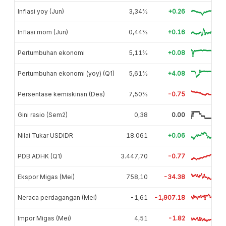
Inflasi yoy (Jun)
3,34%
+0.26
Inflasi mom (Jun)
0,44%
+0.16
Pertumbuhan ekonomi
5,11%
+0.08
Pertumbuhan ekonomi (yoy) (Q1)
5,61%
+4.08
Persentase kemiskinan (Des)
7,50%
-0.75
Gini rasio (Sem2)
0,38
0.00
Nilai Tukar USDIDR
18.061
+0.06
PDB ADHK (Q1)
3.447,70
-0.77
Ekspor Migas (Mei)
758,10
-34.38
Neraca perdagangan (Mei)
-1,61
-1,907.18
Impor Migas (Mei)
4,51
-1.82