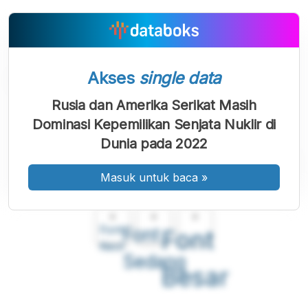
Akses
single data
Rusia dan Amerika Serikat Masih
Dominasi Kepemilikan Senjata Nuklir di
Dunia pada 2022
Masuk untuk baca
»
A
A
A
Font
Font
Font
Kecil
Sedang
Besar