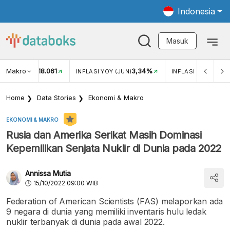
Indonesia
Masuk
Makro
18.061
3,34%
UKAR USD/IDR
INFLASI YOY (JUN)
INFLASI MOM (JUN
Home
Data Stories
Ekonomi & Makro
EKONOMI & MAKRO
Rusia dan Amerika Serikat Masih Dominasi
Kepemilikan Senjata Nuklir di Dunia pada 2022
Annissa Mutia
15/10/2022 09:00 WIB
Federation of American Scientists (FAS) melaporkan ada
9 negara di dunia yang memiliki inventaris hulu ledak
nuklir terbanyak di dunia pada awal 2022.