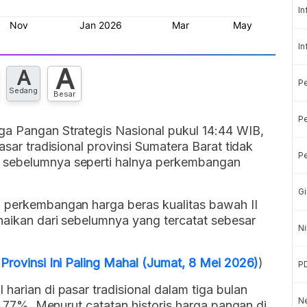
In
In
A
A
P
Sedang
Besar
Pe
ga Pangan Strategis Nasional pukul 14:44 WIB,
asar tradisional provinsi Sumatera Barat tidak
Pe
 sebelumnya seperti halnya perkembangan
Gi
, perkembangan harga beras kualitas bawah II
enaikan dari sebelumnya yang tercatat sebesar
Ni
 Provinsi Ini Paling Mahal (Jumat, 8 Mei 2026)
)
P
harian di pasar tradisional dalam tiga bulan
Ne
 1,77%. Menurut catatan historis harga pangan di