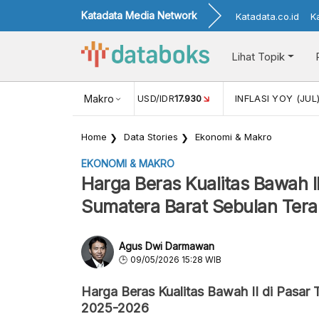
Katadata Media Network
Katadata.co.id
K
Lihat Topik
(MEI)
1,38
NILAI TUKAR USD/IDR
Makro
17.930
INFLASI YOY (JUL
Home
Data Stories
Ekonomi & Makro
EKONOMI & MAKRO
Harga Beras Kualitas Bawah II
Sumatera Barat Sebulan Tera
Agus Dwi Darmawan
09/05/2026 15:28 WIB
Harga Beras Kualitas Bawah II di Pasar 
2025-2026