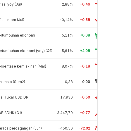
flasi yoy (Jul)
2,88%
-0.46
flasi mom (Jul)
-0,14%
-0.58
ertumbuhan ekonomi
5,11%
+0.08
rtumbuhan ekonomi (yoy) (Q1)
5,61%
+4.08
rsentase kemiskinan (Mar)
8,07%
-0.18
ni rasio (Sem2)
0,38
0.00
lai Tukar USDIDR
17.930
-0.50
DB ADHK (Q1)
3.447,70
-0.77
raca perdagangan (Jun)
-450,50
-72.02