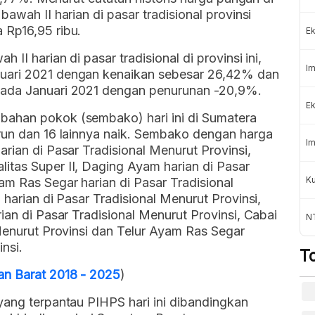
awah II harian di pasar tradisional provinsi
 Rp16,95 ribu.
Ek
II harian di pasar tradisional di provinsi ini,
Im
uari 2021 dengan kenaikan sebesar 26,42% dan
pada Januari 2021 dengan penurunan -20,9%.
Ek
bahan pokok (sembako) hari ini di Sumatera
urun dan 16 lainnya naik. Sembako dengan harga
Im
rian di Pasar Tradisional Menurut Provinsi,
itas Super II, Daging Ayam harian di Pasar
K
am Ras Segar harian di Pasar Tradisional
 harian di Pasar Tradisional Menurut Provinsi,
ian di Pasar Tradisional Menurut Provinsi, Cabai
NT
 Menurut Provinsi dan Telur Ayam Ras Segar
nsi.
T
an Barat 2018 - 2025
)
yang terpantau PIHPS hari ini dibandingkan