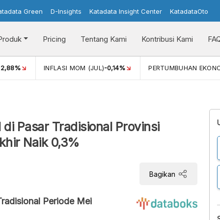
atadata Green
D-Insights
Katadata Insight Center
KatadataOto
Produk
Pricing
Tentang Kami
Kontribusi Kami
FA
)
2,88%
INFLASI MOM (JUL)
-0,14%
PERTUMBUHAN EKON
 di Pasar Tradisional Provinsi
khir Naik 0,3%
Bagikan
Tradisional Periode Mei