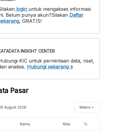
Silakan
login
untuk mengakses informasi
ni
.
Belum punya akun?
Silakan
Daftar
sekarang
,
GRATIS!
KATADATA INSIGHT CENTER
Hubungi KIC untuk permintaan data, riset,
dan analisis.
Hubungi sekarang »
ata Pasar
05 August 2026
Makro
Nama
Nilai
%