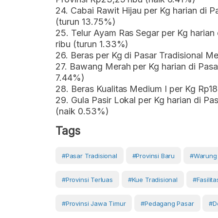
24. Cabai Rawit Hijau per Kg harian di P
(turun 13.75%)
25. Telur Ayam Ras Segar per Kg harian 
ribu (turun 1.33%)
26. Beras per Kg di Pasar Tradisional Me
27. Bawang Merah per Kg harian di Pasar
7.44%)
28. Beras Kualitas Medium I per Kg Rp18
29. Gula Pasir Lokal per Kg harian di Pa
(naik 0.53%)
Tags
#Pasar Tradisional
#provinsi Baru
#warung 
#provinsi Terluas
#kue Tradisional
#fasilit
#provinsi Jawa Timur
#Pedagang Pasar
#D