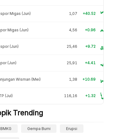
spor Migas (Jun)
1,07
+40.52
por Migas (Jun)
4,56
+0.96
spor (Jun)
25,46
+9.72
por (Jun)
25,91
+4.41
unjungan Wisman (Mei)
1,38
+10.69
P (Jul)
116,16
+1.32
opik Trending
BMKG
Gempa Bumi
Erupsi