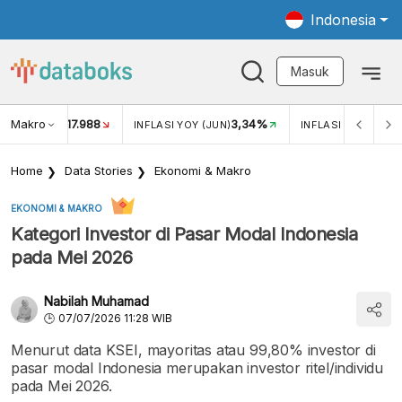
Indonesia
Masuk
Makro
17.988
3,34%
UKAR USD/IDR
INFLASI YOY (JUN)
INFLASI MOM (JUN
Home
Data Stories
Ekonomi & Makro
EKONOMI & MAKRO
Kategori Investor di Pasar Modal Indonesia
pada Mei 2026
Nabilah Muhamad
07/07/2026 11:28 WIB
Menurut data KSEI, mayoritas atau 99,80% investor di
pasar modal Indonesia merupakan investor ritel/individu
pada Mei 2026.