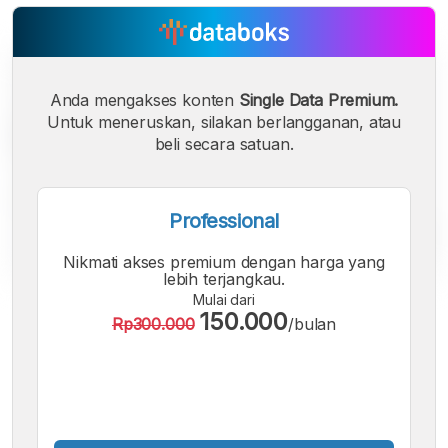
Anda mengakses konten
Single Data Premium.
Untuk meneruskan, silakan berlangganan, atau
beli secara satuan.
Professional
Nikmati akses premium dengan harga yang
lebih terjangkau.
Mulai dari
A
A
A
150.000
Rp300.000
/bulan
Font
Font
Font
Kecil
Sedang
Besar