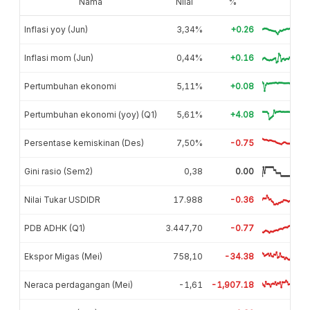
Nama
Nilai
%
Inflasi yoy (Jun)
3,34%
+0.26
Inflasi mom (Jun)
0,44%
+0.16
Pertumbuhan ekonomi
5,11%
+0.08
Pertumbuhan ekonomi (yoy) (Q1)
5,61%
+4.08
Persentase kemiskinan (Des)
7,50%
-0.75
Gini rasio (Sem2)
0,38
0.00
Nilai Tukar USDIDR
17.988
-0.36
PDB ADHK (Q1)
3.447,70
-0.77
Ekspor Migas (Mei)
758,10
-34.38
Neraca perdagangan (Mei)
-1,61
-1,907.18