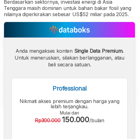
Berdasarkan sektornya, investasi energi di Asia
Tenggara masih dominan untuk bahan bakar fosil yang
nilainya diperkirakan sebesar US$52 miliar pada 2025.
Anda mengakses konten
Single Data Premium.
Untuk meneruskan, silakan berlangganan, atau
beli secara satuan.
Professional
Nikmati akses premium dengan harga yang
lebih terjangkau.
Mulai dari
A
A
A
150.000
Rp300.000
/bulan
Font
Font
Font
Kecil
Sedang