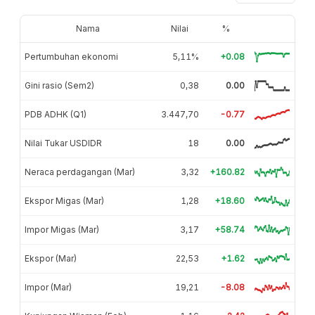
Nama
Nilai
%
Pertumbuhan ekonomi
5,11%
+0.08
Gini rasio (Sem2)
0,38
0.00
PDB ADHK (Q1)
3.447,70
-0.77
Nilai Tukar USDIDR
18
0.00
Neraca perdagangan (Mar)
3,32
+160.82
Ekspor Migas (Mar)
1,28
+18.60
Impor Migas (Mar)
3,17
+58.74
Ekspor (Mar)
22,53
+1.62
Impor (Mar)
19,21
-8.08