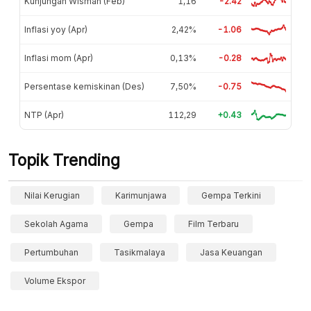
Kunjungan Wisman (Feb)
1,16
-2.42
Inflasi yoy (Apr)
2,42%
-1.06
Inflasi mom (Apr)
0,13%
-0.28
Persentase kemiskinan (Des)
7,50%
-0.75
NTP (Apr)
112,29
+0.43
Topik Trending
Nilai Kerugian
Karimunjawa
Gempa Terkini
Sekolah Agama
Gempa
Film Terbaru
Pertumbuhan
Tasikmalaya
Jasa Keuangan
Volume Ekspor