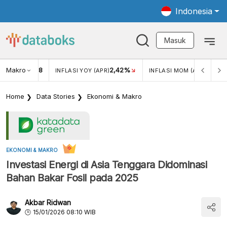
Indonesia
Masuk
Makro
18
2,42%
0,13%
KAR USD/IDR
INFLASI YOY (APR)
INFLASI MOM (APR)
Home
Data Stories
Ekonomi & Makro
EKONOMI & MAKRO
Investasi Energi di Asia Tenggara Didominasi
Bahan Bakar Fosil pada 2025
Akbar Ridwan
15/01/2026 08:10 WIB