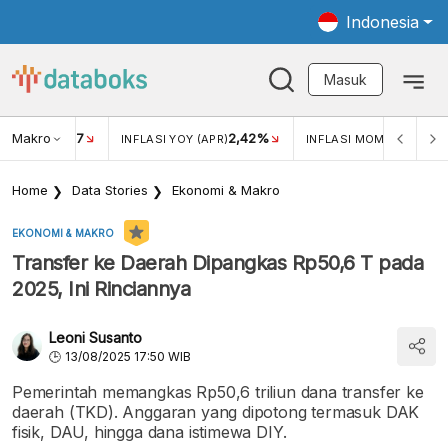
Indonesia
Masuk
Makro
17
2,42%
0,4
KAR USD/IDR
INFLASI YOY (APR)
INFLASI MOM (MAR)
Home
Data Stories
Ekonomi & Makro
EKONOMI & MAKRO
Transfer ke Daerah Dipangkas Rp50,6 T pada
2025, Ini Rinciannya
Leoni Susanto
13/08/2025 17:50 WIB
Pemerintah memangkas Rp50,6 triliun dana transfer ke
daerah (TKD). Anggaran yang dipotong termasuk DAK
fisik, DAU, hingga dana istimewa DIY.