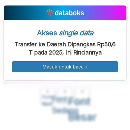
Akses
single data
Transfer ke Daerah Dipangkas Rp50,6
T pada 2025, Ini Rinciannya
Masuk untuk baca
»
A
A
A
Font
Font
Font
Kecil
Sedang
Besar