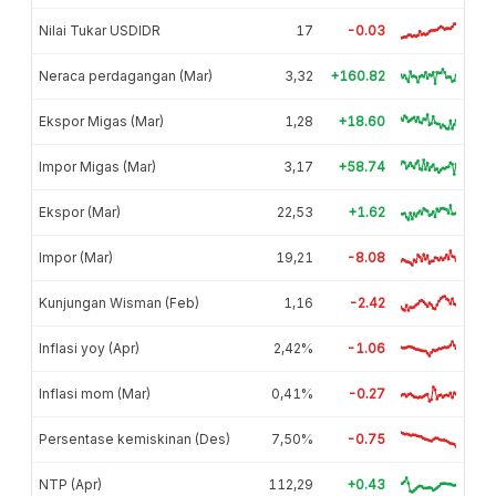
Nilai Tukar USDIDR
17
-0.03
Neraca perdagangan (Mar)
3,32
+160.82
Ekspor Migas (Mar)
1,28
+18.60
Impor Migas (Mar)
3,17
+58.74
Ekspor (Mar)
22,53
+1.62
Impor (Mar)
19,21
-8.08
Kunjungan Wisman (Feb)
1,16
-2.42
Inflasi yoy (Apr)
2,42%
-1.06
Inflasi mom (Mar)
0,41%
-0.27
Persentase kemiskinan (Des)
7,50%
-0.75
NTP (Apr)
112,29
+0.43