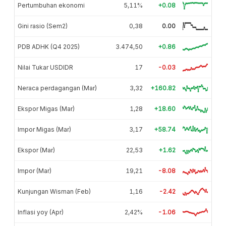
Pertumbuhan ekonomi
5,11%
+0.08
Gini rasio (Sem2)
0,38
0.00
PDB ADHK (Q4 2025)
3.474,50
+0.86
Nilai Tukar USDIDR
17
-0.03
Neraca perdagangan (Mar)
3,32
+160.82
Ekspor Migas (Mar)
1,28
+18.60
Impor Migas (Mar)
3,17
+58.74
Ekspor (Mar)
22,53
+1.62
Impor (Mar)
19,21
-8.08
Kunjungan Wisman (Feb)
1,16
-2.42
Inflasi yoy (Apr)
2,42%
-1.06