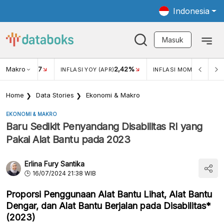
Indonesia
Masuk
Makro
17
2,42%
0,4
KAR USD/IDR
INFLASI YOY (APR)
INFLASI MOM (MAR)
Home
Data Stories
Ekonomi & Makro
EKONOMI & MAKRO
Baru Sedikit Penyandang Disabilitas RI yang
Pakai Alat Bantu pada 2023
Erlina Fury Santika
16/07/2024 21:38 WIB
Proporsi Penggunaan Alat Bantu Lihat, Alat Bantu
Dengar, dan Alat Bantu Berjalan pada Disabilitas*
(2023)