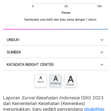
UNDUH
SUMBER
PDF
PNG
Silakan
login
untuk mengakses informasi ini
.
Belum
KATADATA INSIGHT CENTER
punya akun?
Silakan
Daftar sekarang
,
GRATIS!
XLS
EMBED
A
A
Hubungi sekarang »
A
Kecil
Sedang
Besar
Laporan
Survei Kesehatan Indonesia
(SKI) 2023
dari Kementerian Kesehatan (Kemenkes)
menunjukkan, baru sedikit penyandang
disabilitas