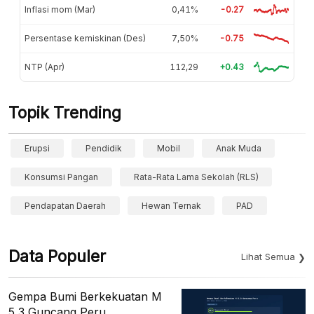
Inflasi mom (Mar)
0,41%
-0.27
Persentase kemiskinan (Des)
7,50%
-0.75
NTP (Apr)
112,29
+0.43
Topik Trending
Erupsi
Pendidik
Mobil
Anak Muda
Konsumsi Pangan
Rata-Rata Lama Sekolah (RLS)
Pendapatan Daerah
Hewan Ternak
PAD
Data Populer
Lihat Semua
Gempa Bumi Berkekuatan M
5,3 Guncang Peru