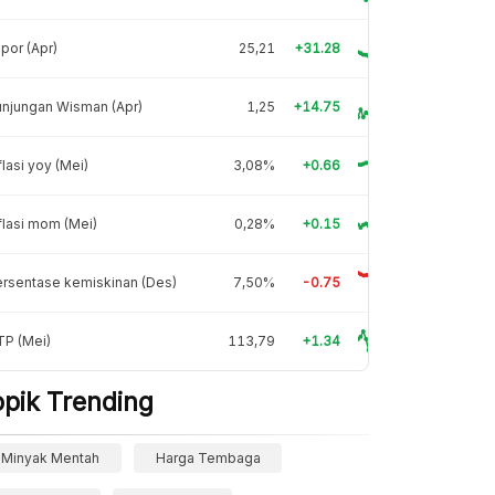
por (Apr)
25,21
+31.28
njungan Wisman (Apr)
1,25
+14.75
flasi yoy (Mei)
3,08%
+0.66
flasi mom (Mei)
0,28%
+0.15
rsentase kemiskinan (Des)
7,50%
-0.75
TP (Mei)
113,79
+1.34
opik Trending
Minyak Mentah
Harga Tembaga