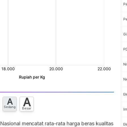
P
Pe
Gi
P
Ni
Ne
Ek
A
A
Sedang
Besar
Im
Nasional mencatat rata-rata harga beras kualitas
Ek