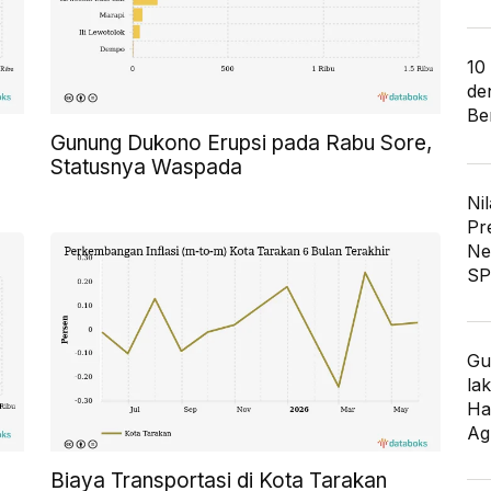
10
de
Ber
Gunung Dukono Erupsi pada Rabu Sore,
Statusnya Waspada
Nil
Pr
Ne
SP
Gu
lak
Ha
Ag
Biaya Transportasi di Kota Tarakan