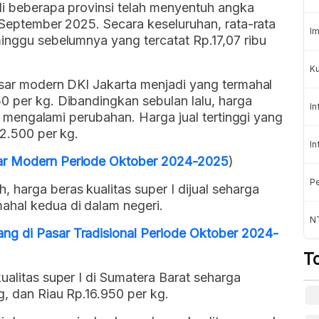
 di beberapa provinsi telah menyentuh angka
0 September 2025. Secara keseluruhan, rata-rata
Im
minggu sebelumnya yang tercatat Rp.17,07 ribu
Ku
pasar modern DKI Jakarta menjadi yang termahal
0 per kg. Dibandingkan sebulan lalu, harga
In
dak mengalami perubahan. Harga jual tertinggi yang
22.500 per kg.
In
ar Modern Periode Oktober 2024-2025
)
Pe
harga beras kualitas super I dijual seharga
ahal kedua di dalam negeri.
N
g di Pasar Tradisional Periode Oktober 2024-
T
ualitas super I di Sumatera Barat seharga
g, dan Riau Rp.16.950 per kg.