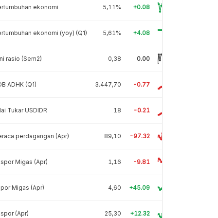
ertumbuhan ekonomi
5,11%
+0.08
rtumbuhan ekonomi (yoy) (Q1)
5,61%
+4.08
ni rasio (Sem2)
0,38
0.00
DB ADHK (Q1)
3.447,70
-0.77
lai Tukar USDIDR
18
-0.21
raca perdagangan (Apr)
89,10
-97.32
spor Migas (Apr)
1,16
-9.81
por Migas (Apr)
4,60
+45.09
spor (Apr)
25,30
+12.32