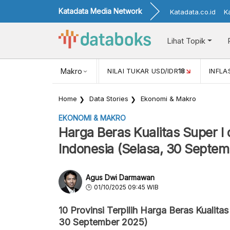
Katadata Media Network
Katadata.co.id
K
Lihat Topik
 (APR)
1,25
NILAI TUKAR USD/IDR
Makro
18
INFLASI YOY (MEI)
3,
Home
Data Stories
Ekonomi & Makro
EKONOMI & MAKRO
Harga Beras Kualitas Super I 
Indonesia (Selasa, 30 Septe
Agus Dwi Darmawan
01/10/2025 09:45 WIB
10 Provinsi Terpilih Harga Beras Kualitas
30 September 2025)