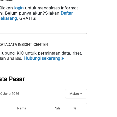
Silakan
login
untuk mengakses informasi
ni
.
Belum punya akun?
Silakan
Daftar
sekarang
,
GRATIS!
KATADATA INSIGHT CENTER
Hubungi KIC untuk permintaan data, riset,
dan analisis.
Hubungi sekarang »
ata Pasar
10 June 2026
Makro
Nama
Nilai
%