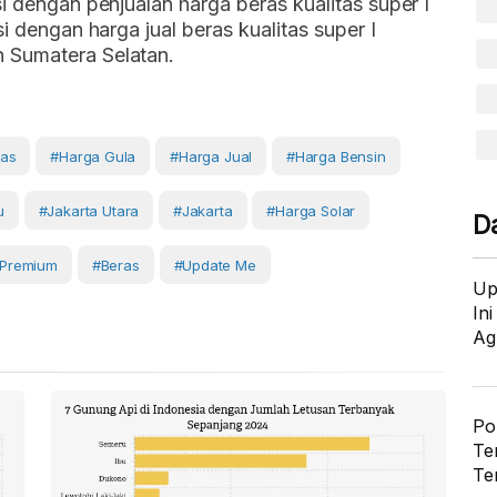
i dengan penjualan harga beras kualitas super I
i dengan harga jual beras kualitas super I
 Sumatera Selatan.
ras
#harga Gula
#Harga Jual
#harga Bensin
u
#Jakarta Utara
#Jakarta
#harga Solar
D
 Premium
#Beras
#Update Me
Up
In
Ag
Po
Te
Te