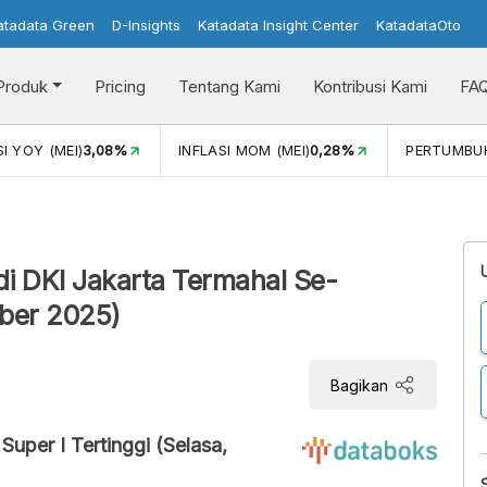
atadata Green
D-Insights
Katadata Insight Center
KatadataOto
Produk
Pricing
Tentang Kami
Kontribusi Kami
FA
08%
INFLASI MOM (MEI)
0,28%
PERTUMBUHAN EKONOMI
5
di DKI Jakarta Termahal Se-
mber 2025)
Bagikan
 Super I Tertinggi (Selasa,