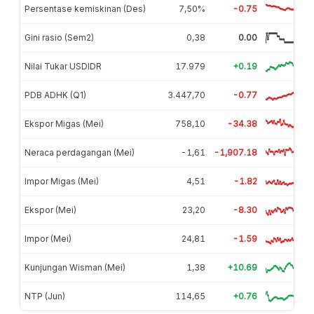
Persentase kemiskinan (Des)
7,50%
-0.75
Gini rasio (Sem2)
0,38
0.00
Nilai Tukar USDIDR
17.979
+0.19
PDB ADHK (Q1)
3.447,70
-0.77
Ekspor Migas (Mei)
758,10
-34.38
Neraca perdagangan (Mei)
-1,61
-1,907.18
Impor Migas (Mei)
4,51
-1.82
Ekspor (Mei)
23,20
-8.30
Impor (Mei)
24,81
-1.59
Kunjungan Wisman (Mei)
1,38
+10.69
NTP (Jun)
114,65
+0.76