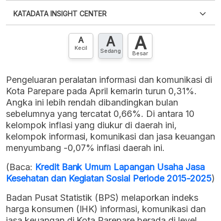
Silakan
login
untuk mengakses informasi ini
.
Belum
KATADATA INSIGHT CENTER
punya akun?
Silakan
Daftar sekarang
,
GRATIS!
XLS
EMBED
A
A
Hubungi sekarang »
A
Kecil
Sedang
Besar
Pengeluaran peralatan informasi dan komunikasi di
Kota Parepare pada April kemarin turun 0,31%.
Angka ini lebih rendah dibandingkan bulan
sebelumnya yang tercatat 0,66%. Di antara 10
kelompok inflasi yang diukur di daerah ini,
kelompok informasi, komunikasi dan jasa keuangan
menyumbang -0,07% inflasi daerah ini.
(Baca:
Kredit Bank Umum Lapangan Usaha Jasa
Kesehatan dan Kegiatan Sosial Periode 2015-2025
)
Badan Pusat Statistik (BPS) melaporkan indeks
harga konsumen (IHK) informasi, komunikasi dan
jasa keuangan di Kota Parepare berada di level