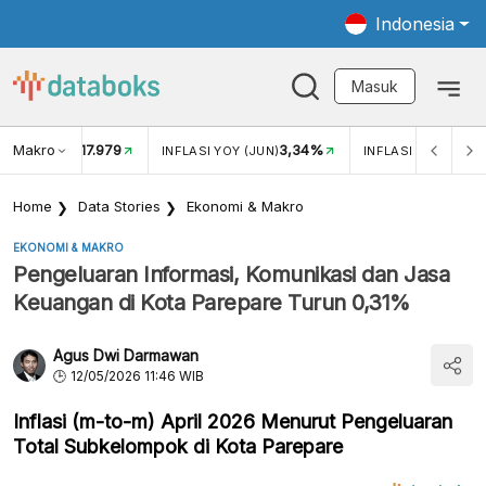
Indonesia
Masuk
Makro
17.979
3,34%
UKAR USD/IDR
INFLASI YOY (JUN)
INFLASI MOM (JUN
Home
Data Stories
Ekonomi & Makro
EKONOMI & MAKRO
Pengeluaran Informasi, Komunikasi dan Jasa
Keuangan di Kota Parepare Turun 0,31%
Agus Dwi Darmawan
12/05/2026 11:46 WIB
Inflasi (m-to-m) April 2026 Menurut Pengeluaran
Total Subkelompok di Kota Parepare