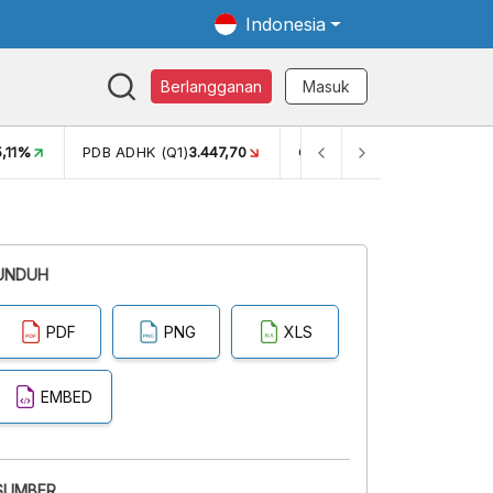
Indonesia
Berlangganan
Masuk
5,11%
PDB ADHK (Q1)
3.447,70
GINI RASIO (SEM2)
0,38
UNDUH
PDF
PNG
XLS
EMBED
SUMBER