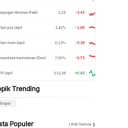
unjungan Wisman (Feb)
1,16
-2.42
flasi yoy (Apr)
2,42%
-1.06
flasi mom (Apr)
0,13%
-0.28
rsentase kemiskinan (Des)
7,50%
-0.75
P (Apr)
112,29
+0.43
opik Trending
Erupsi
ata Populer
Lihat Semua