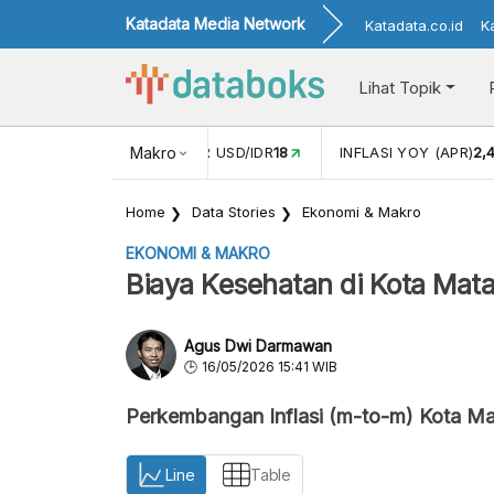
Katadata Media Network
Katadata.co.id
K
Lihat Topik
 (FEB)
1,16
NILAI TUKAR USD/IDR
Makro
18
INFLASI YOY (APR)
2,
Home
Data Stories
Ekonomi & Makro
EKONOMI & MAKRO
Biaya Kesehatan di Kota Mat
Agus Dwi Darmawan
16/05/2026 15:41 WIB
Perkembangan Inflasi (m-to-m) Kota Ma
Line
Table