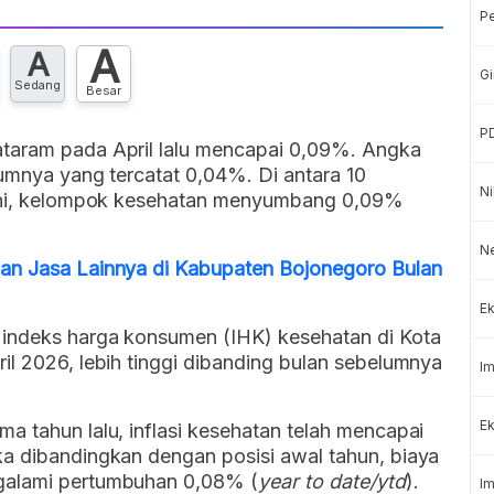
P
A
A
Gi
Sedang
Besar
P
ataram pada April lalu mencapai 0,09%. Angka
lumnya yang tercatat 0,04%. Di antara 10
Ni
h ini, kelompok kesehatan menyumbang 0,09%
N
dan Jasa Lainnya di Kabupaten Bojonegoro Bulan
Ek
 indeks harga konsumen (IHK) kesehatan di Kota
il 2026, lebih tinggi dibanding bulan sebelumnya
Im
Ek
a tahun lalu, inflasi kesehatan telah mencapai
ika dibandingkan dengan posisi awal tahun, biaya
galami pertumbuhan 0,08% (
year to date/ytd
).
Im