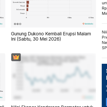
un
Rp
Mi
Nil
Gunung Dukono Kembali Erupsi Malam
Pr
Ini (Sabtu, 30 Mei 2026)
Ne
SP