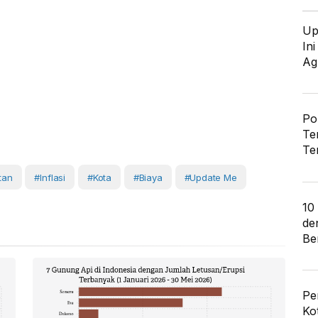
Up
In
Ag
Po
Te
Te
tan
#Inflasi
#Kota
#Biaya
#Update Me
10
de
Ber
Pe
Ko