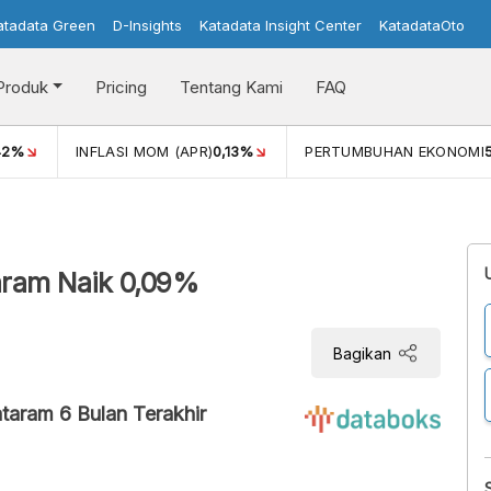
atadata Green
D-Insights
Katadata Insight Center
KatadataOto
Produk
Pricing
Tentang Kami
FAQ
42%
INFLASI MOM (APR)
0,13%
PERTUMBUHAN EKONOMI
aram Naik 0,09%
Bagikan
taram 6 Bulan Terakhir