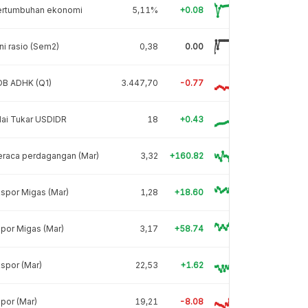
ertumbuhan ekonomi
5,11%
+0.08
ni rasio (Sem2)
0,38
0.00
DB ADHK (Q1)
3.447,70
-0.77
lai Tukar USDIDR
18
+0.43
eraca perdagangan (Mar)
3,32
+160.82
spor Migas (Mar)
1,28
+18.60
por Migas (Mar)
3,17
+58.74
spor (Mar)
22,53
+1.62
por (Mar)
19,21
-8.08