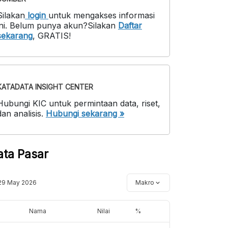
Silakan
login
untuk mengakses informasi
ni
.
Belum punya akun?
Silakan
Daftar
sekarang
,
GRATIS!
KATADATA INSIGHT CENTER
Hubungi KIC untuk permintaan data, riset,
dan analisis.
Hubungi sekarang »
ata Pasar
29 May 2026
Makro
Nama
Nilai
%