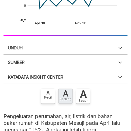
UNDUH
SUMBER
PDF
PNG
Silakan
login
untuk mengakses informasi ini
.
Belum
KATADATA INSIGHT CENTER
punya akun?
Silakan
Daftar sekarang
,
GRATIS!
XLS
EMBED
A
A
Hubungi sekarang »
A
Kecil
Sedang
Besar
Pengeluaran perumahan, air, listrik dan bahan
bakar rumah di Kabupaten Mesuji pada April lalu
mencapai 0,15%. Angka ini lebih tinggi