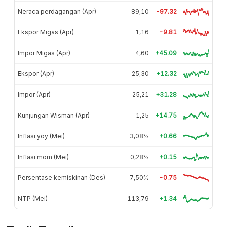
Neraca perdagangan (Apr)
89,10
-97.32
Ekspor Migas (Apr)
1,16
-9.81
Impor Migas (Apr)
4,60
+45.09
Ekspor (Apr)
25,30
+12.32
Impor (Apr)
25,21
+31.28
Kunjungan Wisman (Apr)
1,25
+14.75
Inflasi yoy (Mei)
3,08%
+0.66
Inflasi mom (Mei)
0,28%
+0.15
Persentase kemiskinan (Des)
7,50%
-0.75
NTP (Mei)
113,79
+1.34