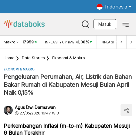
Indonesia
Masuk
Makro
17.959
3,08%
UKAR USD/IDR
INFLASI YOY (MEI)
INFLASI MOM (MEI)
Home
Data Stories
Ekonomi & Makro
EKONOMI & MAKRO
Pengeluaran Perumahan, Air, Listrik dan Bahan
Bakar Rumah di Kabupaten Mesuji Bulan April
Naik 0,15%
Agus Dwi Darmawan
27/05/2026 16:47 WIB
Perkembangan Inflasi (m-to-m) Kabupaten Mesuji
6 Bulan Terakhir