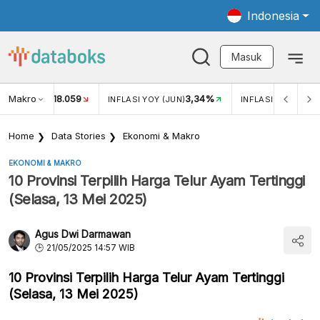
Indonesia
Masuk
Makro
18.059
3,34%
UKAR USD/IDR
INFLASI YOY (JUN)
INFLASI MOM (JUN
Home
Data Stories
Ekonomi & Makro
EKONOMI & MAKRO
10 Provinsi Terpilih Harga Telur Ayam Tertinggi
(Selasa, 13 Mei 2025)
Agus Dwi Darmawan
21/05/2025 14:57 WIB
10 Provinsi Terpilih Harga Telur Ayam Tertinggi
(Selasa, 13 Mei 2025)