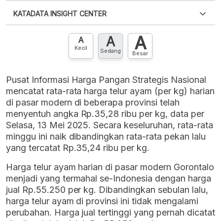
Silakan
login
untuk mengakses informasi ini
.
Belum
KATADATA INSIGHT CENTER
punya akun?
Silakan
Daftar sekarang
,
GRATIS!
XLS
EMBED
A
A
Hubungi sekarang »
A
Kecil
Sedang
Besar
Pusat Informasi Harga Pangan Strategis Nasional
mencatat rata-rata harga telur ayam (per kg) harian
di pasar modern di beberapa provinsi telah
menyentuh angka Rp.35,28 ribu per kg, data per
Selasa, 13 Mei 2025. Secara keseluruhan, rata-rata
minggu ini naik dibandingkan rata-rata pekan lalu
yang tercatat Rp.35,24 ribu per kg.
Harga telur ayam harian di pasar modern Gorontalo
menjadi yang termahal se-Indonesia dengan harga
jual Rp.55.250 per kg. Dibandingkan sebulan lalu,
harga telur ayam di provinsi ini tidak mengalami
perubahan. Harga jual tertinggi yang pernah dicatat