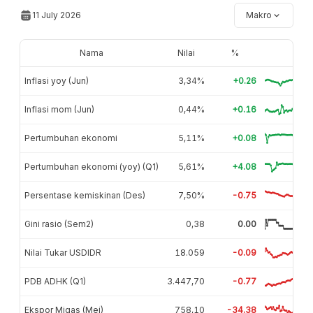
11 July 2026
Makro
Nama
Nilai
%
Inflasi yoy (Jun)
3,34%
+0.26
Inflasi mom (Jun)
0,44%
+0.16
Pertumbuhan ekonomi
5,11%
+0.08
Pertumbuhan ekonomi (yoy) (Q1)
5,61%
+4.08
Persentase kemiskinan (Des)
7,50%
-0.75
Gini rasio (Sem2)
0,38
0.00
Nilai Tukar USDIDR
18.059
-0.09
PDB ADHK (Q1)
3.447,70
-0.77
Ekspor Migas (Mei)
758,10
-34.38