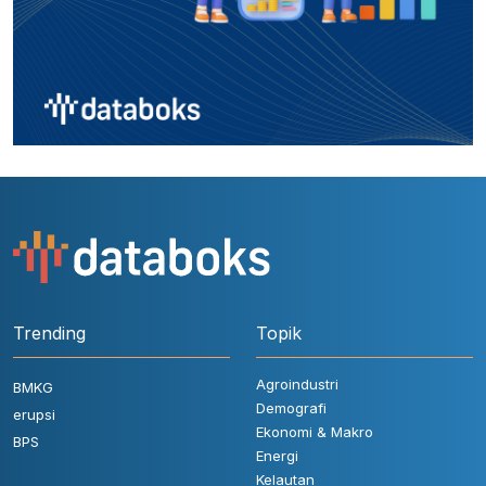
Trending
Topik
Agroindustri
BMKG
Demografi
erupsi
Ekonomi & Makro
BPS
Energi
Kelautan