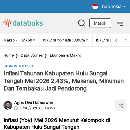
Indonesia
Masuk
Makro
17.750
3,08%
UKAR USD/IDR
INFLASI YOY (MEI)
INFLASI MOM (MEI)
Home
Data Stories
Ekonomi & Makro
EKONOMI & MAKRO
Inflasi Tahunan Kabupaten Hulu Sungai
Tengah Mei 2026 2,43%, Makanan, Minuman
Dan Tembakau Jadi Pendorong
Agus Dwi Darmawan
18/06/2026 05:44 WIB
Inflasi (Yoy) Mei 2026 Menurut Kelompok di
Kabupaten Hulu Sungai Tengah