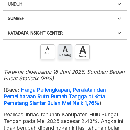
UNDUH
SUMBER
PDF
PNG
Silakan
login
untuk mengakses informasi ini
.
Belum
KATADATA INSIGHT CENTER
punya akun?
Silakan
Daftar sekarang
,
GRATIS!
XLS
EMBED
A
A
Hubungi sekarang »
A
Kecil
Sedang
Besar
Terakhir diperbarui: 18 Juni 2026. Sumber: Badan
Pusat Statistik (BPS).
(Baca:
Harga Perlengkapan, Peralatan dan
Pemeliharaan Rutin Rumah Tangga di Kota
Pematang Siantar Bulan Mei Naik 1,76%
)
Realisasi inflasi tahunan Kabupaten Hulu Sungai
Tengah pada Mei 2026 sebesar 2,43%. Angka ini
tidak berubah dibandingkan inflasi tahunan bulan