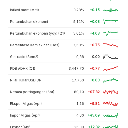
Inflasi mom (Mei)
0,28%
+0.15
Pertumbuhan ekonomi
5,11%
+0.08
Pertumbuhan ekonomi (yoy) (Q1)
5,61%
+4.08
Persentase kemiskinan (Des)
7,50%
-0.75
Gini rasio (Sem2)
0,38
0.00
PDB ADHK (Q1)
3.447,70
-0.77
Nilai Tukar USDIDR
17.750
+0.08
Neraca perdagangan (Apr)
89,10
-97.32
Ekspor Migas (Apr)
1,16
-9.81
Impor Migas (Apr)
4,60
+45.09
Ekspor (Apr)
25,30
+12.32