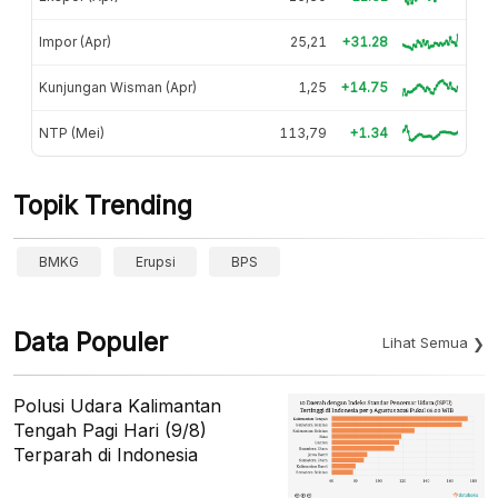
Impor (Apr)
25,21
+31.28
Kunjungan Wisman (Apr)
1,25
+14.75
NTP (Mei)
113,79
+1.34
Topik Trending
BMKG
Erupsi
BPS
Data Populer
Lihat Semua
Polusi Udara Kalimantan
Tengah Pagi Hari (9/8)
Terparah di Indonesia