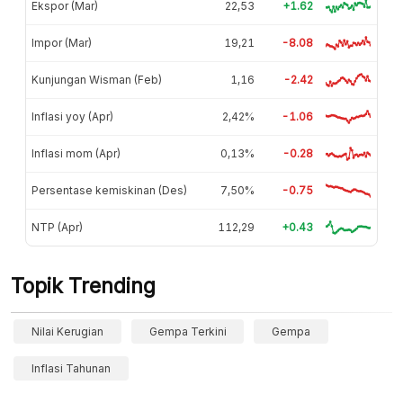
Ekspor (Mar)
22,53
+1.62
Impor (Mar)
19,21
-8.08
Kunjungan Wisman (Feb)
1,16
-2.42
Inflasi yoy (Apr)
2,42%
-1.06
Inflasi mom (Apr)
0,13%
-0.28
Persentase kemiskinan (Des)
7,50%
-0.75
NTP (Apr)
112,29
+0.43
Topik Trending
Nilai Kerugian
Gempa Terkini
Gempa
Inflasi Tahunan