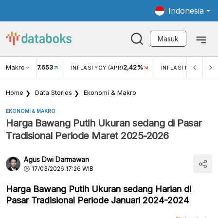
Indonesia
Masuk
Makro
17.653
2,42%
KAR USD/IDR
INFLASI YOY (APR)
INFLASI MOM (APR)
Home
Data Stories
Ekonomi & Makro
EKONOMI & MAKRO
Harga Bawang Putih Ukuran sedang di Pasar
Tradisional Periode Maret 2025-2026
Agus Dwi Darmawan
17/03/2026 17:26 WIB
Harga Bawang Putih Ukuran sedang Harian di
Pasar Tradisional Periode Januari 2024-2024