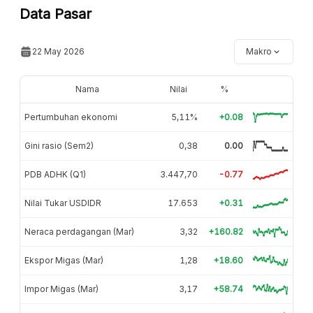
Data Pasar
22 May 2026
Makro
Nama
Nilai
%
Pertumbuhan ekonomi
5,11%
+0.08
Gini rasio (Sem2)
0,38
0.00
PDB ADHK (Q1)
3.447,70
-0.77
Nilai Tukar USDIDR
17.653
+0.31
Neraca perdagangan (Mar)
3,32
+160.82
Ekspor Migas (Mar)
1,28
+18.60
Impor Migas (Mar)
3,17
+58.74