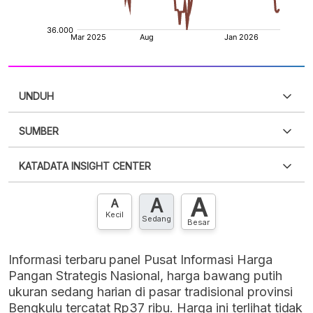
UNDUH
SUMBER
PDF
PNG
Silakan
login
untuk mengakses informasi ini
.
Belum
KATADATA INSIGHT CENTER
punya akun?
Silakan
Daftar sekarang
,
GRATIS!
XLS
EMBED
A
A
Hubungi sekarang »
A
Kecil
Sedang
Besar
Informasi terbaru panel Pusat Informasi Harga
Pangan Strategis Nasional, harga bawang putih
ukuran sedang harian di pasar tradisional provinsi
Bengkulu tercatat Rp37 ribu. Harga ini terlihat tidak