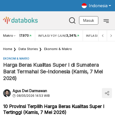
Indonesia
Masuk
Makro
17.970
3,34%
UKAR USD/IDR
INFLASI YOY (JUN)
INFLASI MOM (JUN
Home
Data Stories
Ekonomi & Makro
EKONOMI & MAKRO
Harga Beras Kualitas Super I di Sumatera
Barat Termahal Se-Indonesia (Kamis, 7 Mei
2026)
Agus Dwi Darmawan
08/05/2026 14:53 WIB
10 Provinsi Terpilih Harga Beras Kualitas Super I
Tertinggi (Kamis, 7 Mei 2026)