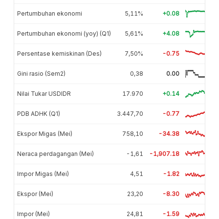
Pertumbuhan ekonomi
5,11%
+0.08
Pertumbuhan ekonomi (yoy) (Q1)
5,61%
+4.08
Persentase kemiskinan (Des)
7,50%
-0.75
Gini rasio (Sem2)
0,38
0.00
Nilai Tukar USDIDR
17.970
+0.14
PDB ADHK (Q1)
3.447,70
-0.77
Ekspor Migas (Mei)
758,10
-34.38
Neraca perdagangan (Mei)
-1,61
-1,907.18
Impor Migas (Mei)
4,51
-1.82
Ekspor (Mei)
23,20
-8.30
Impor (Mei)
24,81
-1.59