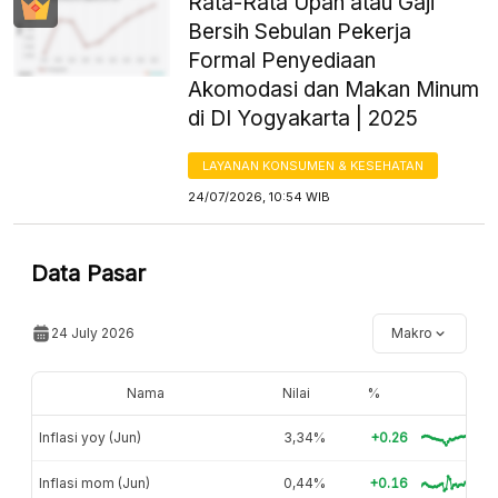
Rata-Rata Upah atau Gaji
Bersih Sebulan Pekerja
Formal Penyediaan
Akomodasi dan Makan Minum
di DI Yogyakarta | 2025
LAYANAN KONSUMEN & KESEHATAN
24/07/2026, 10:54 WIB
Data Pasar
24 July 2026
Makro
Nama
Nilai
%
Inflasi yoy (Jun)
3,34%
+0.26
Inflasi mom (Jun)
0,44%
+0.16