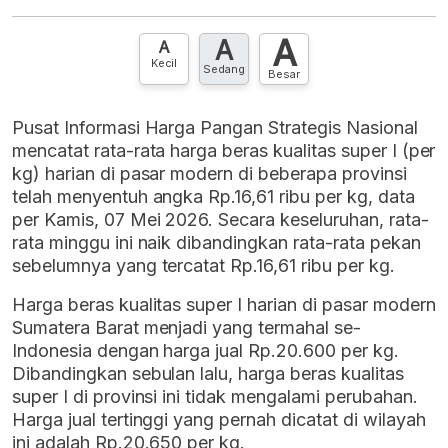
XLS
EMBED
A
A
Hubungi sekarang »
A
Kecil
Sedang
Besar
Pusat Informasi Harga Pangan Strategis Nasional
mencatat rata-rata harga beras kualitas super I (per
kg) harian di pasar modern di beberapa provinsi
telah menyentuh angka Rp.16,61 ribu per kg, data
per Kamis, 07 Mei 2026. Secara keseluruhan, rata-
rata minggu ini naik dibandingkan rata-rata pekan
sebelumnya yang tercatat Rp.16,61 ribu per kg.
Harga beras kualitas super I harian di pasar modern
Sumatera Barat menjadi yang termahal se-
Indonesia dengan harga jual Rp.20.600 per kg.
Dibandingkan sebulan lalu, harga beras kualitas
super I di provinsi ini tidak mengalami perubahan.
Harga jual tertinggi yang pernah dicatat di wilayah
ini adalah Rp.20.650 per kg.