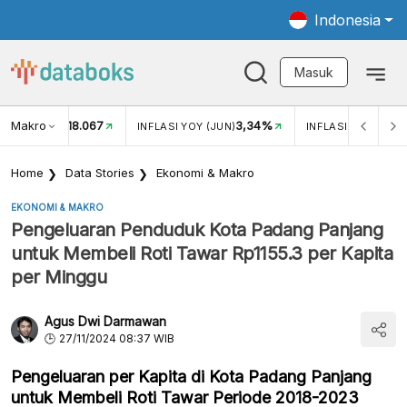
Indonesia
Masuk
Makro
18.067
3,34%
UKAR USD/IDR
INFLASI YOY (JUN)
INFLASI MOM (JUN
Home
Data Stories
Ekonomi & Makro
EKONOMI & MAKRO
Pengeluaran Penduduk Kota Padang Panjang
untuk Membeli Roti Tawar Rp1155.3 per Kapita
per Minggu
Agus Dwi Darmawan
27/11/2024 08:37 WIB
Pengeluaran per Kapita di Kota Padang Panjang
untuk Membeli Roti Tawar Periode 2018-2023