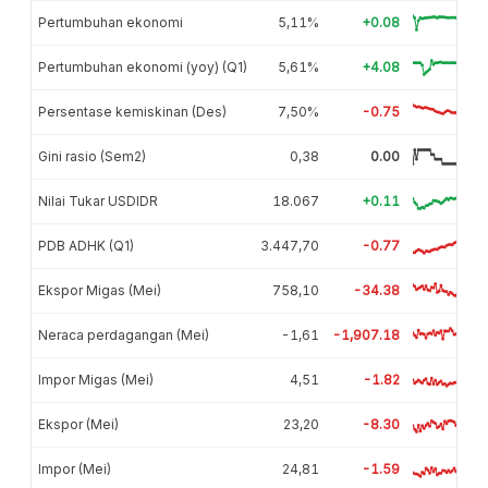
Pertumbuhan ekonomi
5,11%
+0.08
Pertumbuhan ekonomi (yoy) (Q1)
5,61%
+4.08
Persentase kemiskinan (Des)
7,50%
-0.75
Gini rasio (Sem2)
0,38
0.00
Nilai Tukar USDIDR
18.067
+0.11
PDB ADHK (Q1)
3.447,70
-0.77
Ekspor Migas (Mei)
758,10
-34.38
Neraca perdagangan (Mei)
-1,61
-1,907.18
Impor Migas (Mei)
4,51
-1.82
Ekspor (Mei)
23,20
-8.30
Impor (Mei)
24,81
-1.59