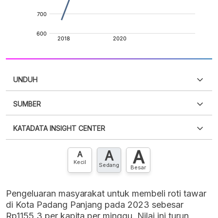
UNDUH
SUMBER
PDF
PNG
Silakan
login
untuk mengakses informasi ini
.
Belum
KATADATA INSIGHT CENTER
punya akun?
Silakan
Daftar sekarang
,
GRATIS!
XLS
EMBED
A
A
Hubungi sekarang »
A
Kecil
Sedang
Besar
Pengeluaran masyarakat untuk membeli roti tawar
di Kota Padang Panjang pada 2023 sebesar
Rp1155.3 per kapita per minggu. Nilai ini turun