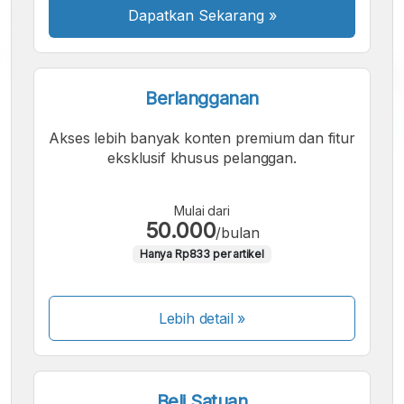
Dapatkan Sekarang
»
Berlangganan
Akses lebih banyak konten premium dan fitur
eksklusif khusus pelanggan.
A
A
A
Font
Font
Font
Kecil
Mulai dari
Sedang
50.000
Besar
/bulan
Hanya Rp833 per artikel
Lebih detail »
Beli Satuan