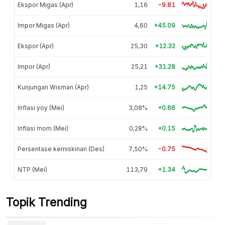
Ekspor Migas (Apr)
1,16
-9.81
Impor Migas (Apr)
4,60
+45.09
Ekspor (Apr)
25,30
+12.32
Impor (Apr)
25,21
+31.28
Kunjungan Wisman (Apr)
1,25
+14.75
Inflasi yoy (Mei)
3,08%
+0.66
Inflasi mom (Mei)
0,28%
+0.15
Persentase kemiskinan (Des)
7,50%
-0.75
NTP (Mei)
113,79
+1.34
Topik Trending