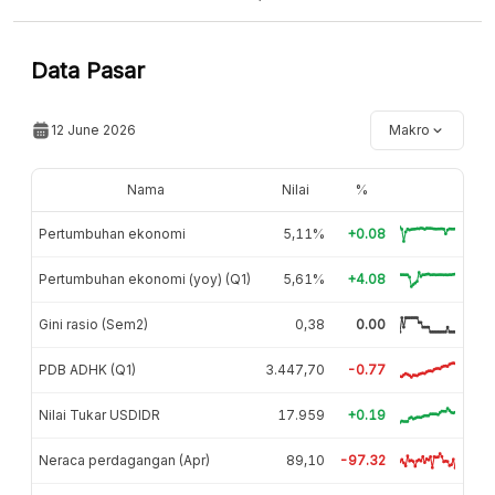
Data Pasar
12 June 2026
Makro
Nama
Nilai
%
Pertumbuhan ekonomi
5,11%
+0.08
Pertumbuhan ekonomi (yoy) (Q1)
5,61%
+4.08
Gini rasio (Sem2)
0,38
0.00
PDB ADHK (Q1)
3.447,70
-0.77
Nilai Tukar USDIDR
17.959
+0.19
Neraca perdagangan (Apr)
89,10
-97.32