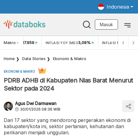
Indonesia
Masuk
Makro
17.959
3,08%
UKAR USD/IDR
INFLASI YOY (MEI)
INFLASI MOM (MEI)
Home
Data Stories
Ekonomi & Makro
EKONOMI & MAKRO
PDRB ADHB di Kabupaten Nias Barat Menurut
Sektor pada 2024
Agus Dwi Darmawan
30/01/2026 08:36 WIB
Dari 17 sektor yang mendorong pergerakan ekonomi di
kabupaten/kota ini, sektor pertanian, kehutanan dan
perikanan menjadi unggulan.