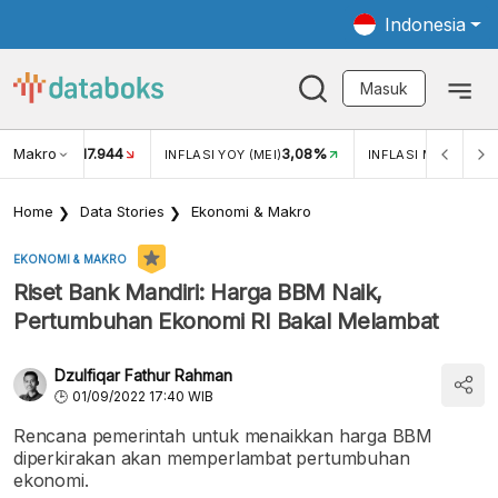
Indonesia
Masuk
Makro
17.944
3,08%
UKAR USD/IDR
INFLASI YOY (MEI)
INFLASI MOM (MEI)
Home
Data Stories
Ekonomi & Makro
EKONOMI & MAKRO
Riset Bank Mandiri: Harga BBM Naik,
Pertumbuhan Ekonomi RI Bakal Melambat
Dzulfiqar Fathur Rahman
01/09/2022 17:40 WIB
Rencana pemerintah untuk menaikkan harga BBM
diperkirakan akan memperlambat pertumbuhan
ekonomi.