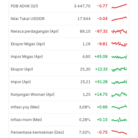
PDB ADHK (Q1)
3.447,70
-0.77
Nilai Tukar USDIDR
17.944
-0.04
Neraca perdagangan (Apr)
89,10
-97.32
Ekspor Migas (Apr)
1,16
-9.81
Impor Migas (Apr)
4,60
+45.09
Ekspor (Apr)
25,30
+12.32
Impor (Apr)
25,21
+31.28
Kunjungan Wisman (Apr)
1,25
+14.75
Inflasi yoy (Mei)
3,08%
+0.66
Inflasi mom (Mei)
0,28%
+0.15
Persentase kemiskinan (Des)
7,50%
-0.75