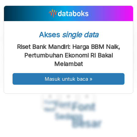
Akses
single data
Riset Bank Mandiri: Harga BBM Naik,
Pertumbuhan Ekonomi RI Bakal
Melambat
Masuk untuk baca
»
A
A
A
Font
Font
Font
Kecil
Sedang
Besar