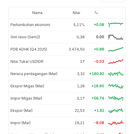
Nama
Nilai
%
Pertumbuhan ekonomi
5,11%
+0.08
Gini rasio (Sem2)
0,38
0.00
PDB ADHK (Q4 2025)
3.474,50
+0.86
Nilai Tukar USDIDR
17
-0.03
Neraca perdagangan (Mar)
3,32
+160.82
Ekspor Migas (Mar)
1,28
+18.60
Impor Migas (Mar)
3,17
+58.74
Ekspor (Mar)
22,53
+1.62
Impor (Mar)
19,21
-8.08