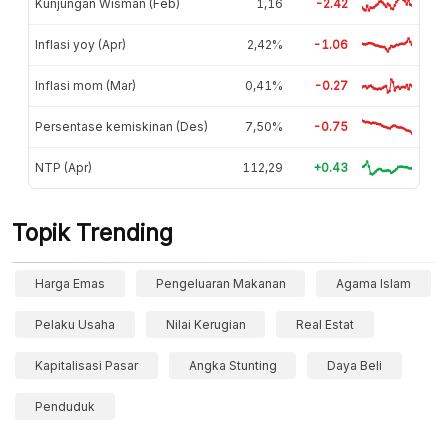
Kunjungan Wisman (Feb)
1,16
-2.42
Inflasi yoy (Apr)
2,42%
-1.06
Inflasi mom (Mar)
0,41%
-0.27
Persentase kemiskinan (Des)
7,50%
-0.75
NTP (Apr)
112,29
+0.43
Topik Trending
Harga Emas
Pengeluaran Makanan
Agama Islam
Pelaku Usaha
Nilai Kerugian
Real Estat
Kapitalisasi Pasar
Angka Stunting
Daya Beli
Penduduk