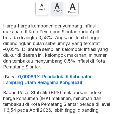
A
A
Hubungi sekarang »
A
Kecil
Sedang
Besar
Harga-harga komponen penyumbang inflasi
makanan di Kota Pematang Siantar pada April
berada di angka 0,58%. Angka ini lebih tinggi
dibandingkan bulan sebelumnya yang tercatat
-0,05%. Di antara sembilan kelompok inflasi yang
diukur di daerah ini, kelompok makanan, minuman
dan tembakau menyumbang 0,5% inflasi di Kota
Pematang Siantar.
(Baca:
0,00089% Penduduk di Kabupaten
Lampung Utara Beragama Konghucu
)
Badan Pusat Statistik (BPS) melaporkan indeks
harga konsumen (IHK) makanan, minuman dan
tembakau di Kota Pematang Siantar berada di level
116,54 pada April 2026, lebih tinggi dibanding