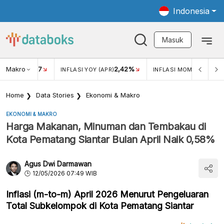
Indonesia
Masuk
Makro
17
2,42%
0,4
KAR USD/IDR
INFLASI YOY (APR)
INFLASI MOM (MAR)
Home
Data Stories
Ekonomi & Makro
EKONOMI & MAKRO
Harga Makanan, Minuman dan Tembakau di
Kota Pematang Siantar Bulan April Naik 0,58%
Agus Dwi Darmawan
12/05/2026 07:49 WIB
Inflasi (m-to-m) April 2026 Menurut Pengeluaran
Total Subkelompok di Kota Pematang Siantar