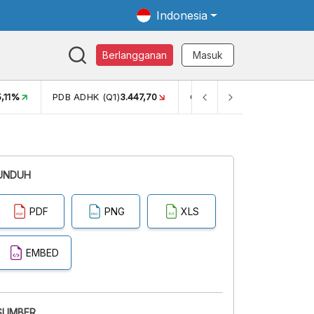
Indonesia
Berlangganan
Masuk
5,11%
PDB ADHK (Q1)
3.447,70
GINI RASIO (SEM2)
0,38
UNDUH
PDF
PNG
XLS
EMBED
SUMBER