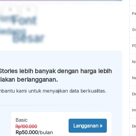
A
A
P
ont
Font
Sedang
Gi
Besar
P
Ni
tories lebih banyak dengan harga lebih
N
lakan berlangganan.
antu kami untuk menyajikan data berkualitas.
Ek
Im
Basic
Langganan
»
Rp100.000
Ek
Rp50.000
/bulan