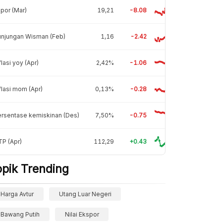
por (Mar)
19,21
-8.08
unjungan Wisman (Feb)
1,16
-2.42
flasi yoy (Apr)
2,42%
-1.06
flasi mom (Apr)
0,13%
-0.28
rsentase kemiskinan (Des)
7,50%
-0.75
P (Apr)
112,29
+0.43
opik Trending
Harga Avtur
Utang Luar Negeri
Bawang Putih
Nilai Ekspor