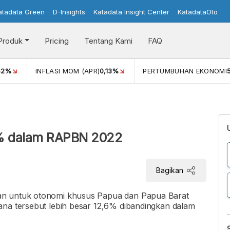
atadata Green
D-Insights
Katadata Insight Center
KatadataOto
Produk
Pricing
Tentang Kami
FAQ
42%
INFLASI MOM (APR)
0,13%
PERTUMBUHAN EKONOMI
6% dalam RAPBN 2022
Bagikan
an untuk otonomi khusus Papua dan Papua Barat
ana tersebut lebih besar 12,6% dibandingkan dalam