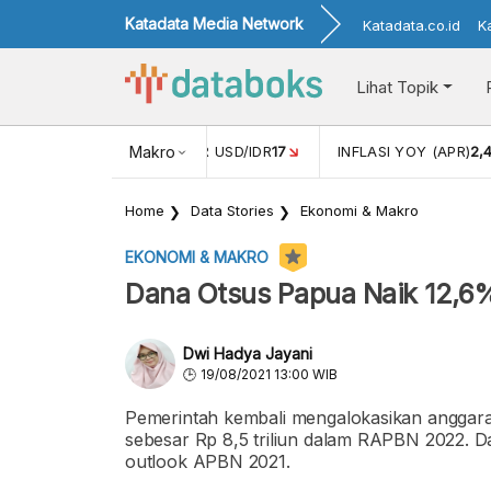
Katadata Media Network
Katadata.co.id
K
Lihat Topik
 (FEB)
1,16
NILAI TUKAR USD/IDR
Makro
17
INFLASI YOY (APR)
2,
Home
Data Stories
Ekonomi & Makro
EKONOMI & MAKRO
Dana Otsus Papua Naik 12,
Dwi Hadya Jayani
19/08/2021 13:00 WIB
Pemerintah kembali mengalokasikan anggar
sebesar Rp 8,5 triliun dalam RAPBN 2022. D
outlook APBN 2021.