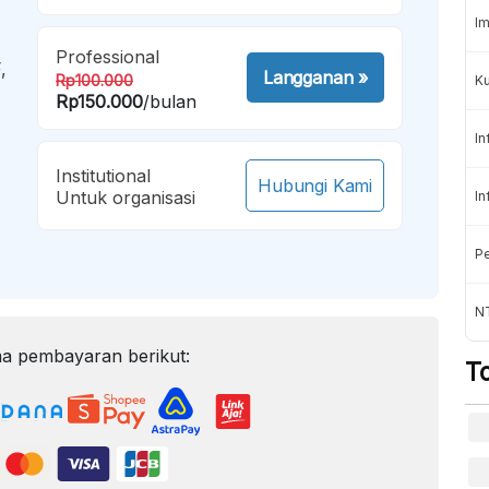
Im
Professional
,
Langganan
»
Rp100.000
K
Rp150.000
/bulan
In
Institutional
Hubungi Kami
Untuk organisasi
In
Pe
NT
a pembayaran berikut:
T