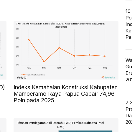
10
Po
In
Ka
Pe
Wa
Gu
Er
20
D)
Indeks Kemahalan Konstruksi Kabupaten
Mamberamo Raya Papua Capai 174,96
Poin pada 2025
7 
Pr
Da
20