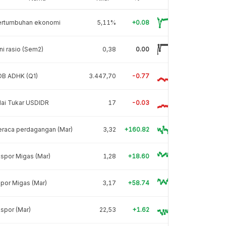
ertumbuhan ekonomi
5,11%
+0.08
ni rasio (Sem2)
0,38
0.00
DB ADHK (Q1)
3.447,70
-0.77
lai Tukar USDIDR
17
-0.03
eraca perdagangan (Mar)
3,32
+160.82
spor Migas (Mar)
1,28
+18.60
por Migas (Mar)
3,17
+58.74
spor (Mar)
22,53
+1.62