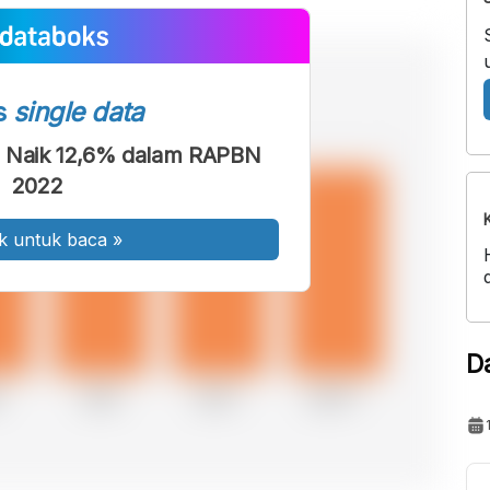
s
single data
 Naik 12,6% dalam RAPBN
2022
k untuk baca
»
D