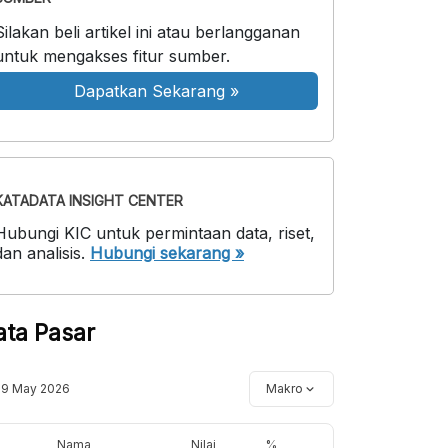
Silakan beli artikel ini atau berlangganan
untuk mengakses fitur sumber.
Dapatkan Sekarang
»
KATADATA INSIGHT CENTER
Hubungi KIC untuk permintaan data, riset,
dan analisis.
Hubungi sekarang »
ata Pasar
19 May 2026
Makro
Nama
Nilai
%