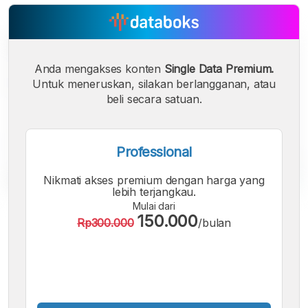
Anda mengakses konten
Single Data Premium.
Untuk meneruskan, silakan berlangganan, atau
beli secara satuan.
Professional
Nikmati akses premium dengan harga yang
lebih terjangkau.
Mulai dari
A
A
A
150.000
Rp300.000
/bulan
Font
Font
Font
Kecil
Sedang
Besar