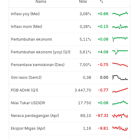
Nama
Nilai
%
Inflasi yoy (Mei)
3,08%
+0.66
Inflasi mom (Mei)
0,28%
+0.15
Pertumbuhan ekonomi
5,11%
+0.08
Pertumbuhan ekonomi (yoy) (Q1)
5,61%
+4.08
Persentase kemiskinan (Des)
7,50%
-0.75
Gini rasio (Sem2)
0,38
0.00
PDB ADHK (Q1)
3.447,70
-0.77
Nilai Tukar USDIDR
17.750
+0.08
Neraca perdagangan (Apr)
89,10
-97.32
Ekspor Migas (Apr)
1,16
-9.81