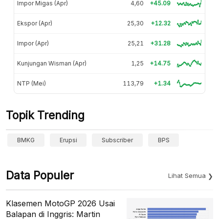
Impor Migas (Apr)
4,60
+45.09
Ekspor (Apr)
25,30
+12.32
Impor (Apr)
25,21
+31.28
Kunjungan Wisman (Apr)
1,25
+14.75
NTP (Mei)
113,79
+1.34
Topik Trending
BMKG
Erupsi
Subscriber
BPS
Data Populer
Lihat Semua
Klasemen MotoGP 2026 Usai
Balapan di Inggris: Martin