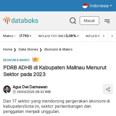
Indonesia
Masuk
Makro
17.750
3,08%
UKAR USD/IDR
INFLASI YOY (MEI)
INFLASI MOM (MEI)
Home
Data Stories
Ekonomi & Makro
EKONOMI & MAKRO
PDRB ADHB di Kabupaten Malinau Menurut
Sektor pada 2023
Agus Dwi Darmawan
29/04/2025 08:32 WIB
Dari 17 sektor yang mendorong pergerakan ekonomi di
kabupaten/kota ini, sektor pertambangan dan
penggalian menjadi unggulan.