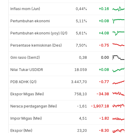
Inflasi mom (Jun)
0,44%
+0.16
Pertumbuhan ekonomi
5,11%
+0.08
Pertumbuhan ekonomi (yoy) (Q1)
5,61%
+4.08
Persentase kemiskinan (Des)
7,50%
-0.75
Gini rasio (Sem2)
0,38
0.00
Nilai Tukar USDIDR
18.059
+0.08
PDB ADHK (Q1)
3.447,70
-0.77
Ekspor Migas (Mei)
758,10
-34.38
Neraca perdagangan (Mei)
-1,61
-1,907.18
Impor Migas (Mei)
4,51
-1.82
Ekspor (Mei)
23,20
-8.30