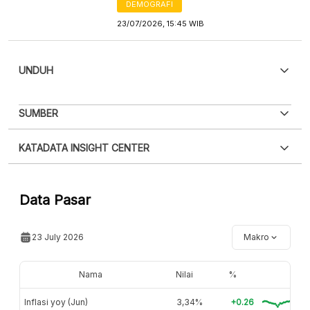
DEMOGRAFI
23/07/2026, 15:45 WIB
UNDUH
PDF
PNG
SUMBER
Silakan
login
untuk mengakses informasi ini
.
Belum
XLS
EMBED
KATADATA INSIGHT CENTER
punya akun?
Silakan
Daftar sekarang
,
GRATIS!
Hubungi sekarang »
Data Pasar
23 July 2026
Makro
Nama
Nilai
%
Inflasi yoy (Jun)
3,34%
+0.26