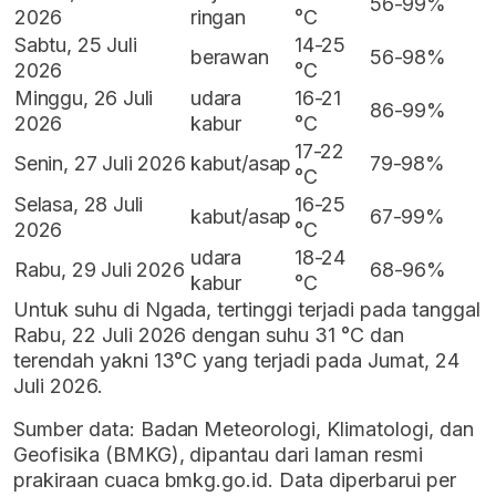
56-99%
2026
ringan
°C
Sabtu, 25 Juli
14-25
berawan
56-98%
2026
°C
Minggu, 26 Juli
udara
16-21
86-99%
2026
kabur
°C
17-22
Senin, 27 Juli 2026
kabut/asap
79-98%
°C
Selasa, 28 Juli
16-25
kabut/asap
67-99%
2026
°C
udara
18-24
Rabu, 29 Juli 2026
68-96%
kabur
°C
Untuk suhu di Ngada, tertinggi terjadi pada tanggal
Rabu, 22 Juli 2026 dengan suhu 31 °C dan
terendah yakni 13°C yang terjadi pada Jumat, 24
Juli 2026.
Sumber data: Badan Meteorologi, Klimatologi, dan
Geofisika (BMKG), dipantau dari laman resmi
prakiraan cuaca bmkg.go.id. Data diperbarui per