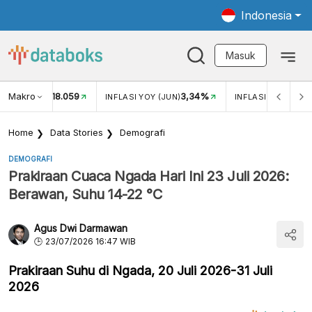
Indonesia
Masuk
Makro
18.059
3,34%
UKAR USD/IDR
INFLASI YOY (JUN)
INFLASI MOM (JUN
Home
Data Stories
Demografi
DEMOGRAFI
Prakiraan Cuaca Ngada Hari Ini 23 Juli 2026:
Berawan, Suhu 14-22 °C
Agus Dwi Darmawan
23/07/2026 16:47 WIB
Prakiraan Suhu di Ngada, 20 Juli 2026-31 Juli
2026