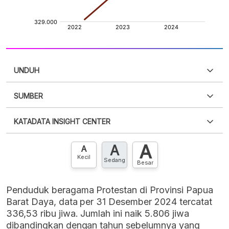
UNDUH
SUMBER
PDF
PNG
Silakan
login
untuk mengakses informasi ini
.
Belum
KATADATA INSIGHT CENTER
punya akun?
Silakan
Daftar sekarang
,
GRATIS!
XLS
EMBED
A
A
Hubungi sekarang »
A
Kecil
Sedang
Besar
Penduduk beragama Protestan di Provinsi Papua
Barat Daya, data per 31 Desember 2024 tercatat
336,53 ribu jiwa. Jumlah ini naik 5.806 jiwa
dibandingkan dengan tahun sebelumnya yang