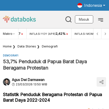
Indonesia
Masuk
Makro
17
2,42%
0,4
KAR USD/IDR
INFLASI YOY (APR)
INFLASI MOM (MAR)
Home
Data Stories
Demografi
DEMOGRAFI
53,7% Penduduk di Papua Barat Daya
Beragama Protestan
Agus Dwi Darmawan
23/03/2026 13:50 WIB
Statistik Penduduk Beragama Protestan di Papua
Barat Daya 2022-2024