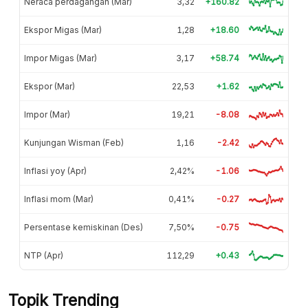
Neraca perdagangan (Mar)
3,32
+160.82
Ekspor Migas (Mar)
1,28
+18.60
Impor Migas (Mar)
3,17
+58.74
Ekspor (Mar)
22,53
+1.62
Impor (Mar)
19,21
-8.08
Kunjungan Wisman (Feb)
1,16
-2.42
Inflasi yoy (Apr)
2,42%
-1.06
Inflasi mom (Mar)
0,41%
-0.27
Persentase kemiskinan (Des)
7,50%
-0.75
NTP (Apr)
112,29
+0.43
Topik Trending