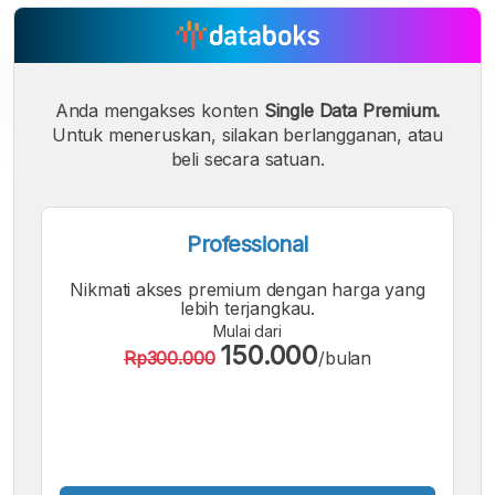
Anda mengakses konten
Single Data Premium.
Untuk meneruskan, silakan berlangganan, atau
beli secara satuan.
Professional
A
A
A
Font
Font
Font
Nikmati akses premium dengan harga yang
Kecil
lebih terjangkau.
Sedang
Mulai dari
Besar
150.000
Rp300.000
/bulan