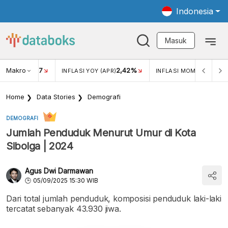
Indonesia
Masuk
Makro
17
2,42%
0,4
KAR USD/IDR
INFLASI YOY (APR)
INFLASI MOM (MAR)
Home
Data Stories
Demografi
DEMOGRAFI
Jumlah Penduduk Menurut Umur di Kota
Sibolga | 2024
Agus Dwi Darmawan
05/09/2025 15:30 WIB
Dari total jumlah penduduk, komposisi penduduk laki-laki
tercatat sebanyak 43.930 jiwa.