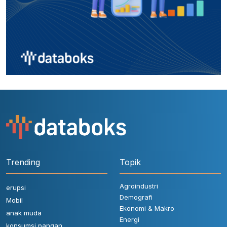
Trending
Topik
Agroindustri
erupsi
Demografi
Mobil
Ekonomi & Makro
anak muda
Energi
konsumsi pangan