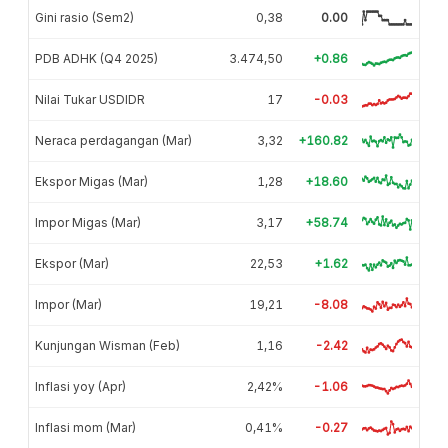
Gini rasio (Sem2)
0,38
0.00
PDB ADHK (Q4 2025)
3.474,50
+0.86
Nilai Tukar USDIDR
17
-0.03
Neraca perdagangan (Mar)
3,32
+160.82
Ekspor Migas (Mar)
1,28
+18.60
Impor Migas (Mar)
3,17
+58.74
Ekspor (Mar)
22,53
+1.62
Impor (Mar)
19,21
-8.08
Kunjungan Wisman (Feb)
1,16
-2.42
Inflasi yoy (Apr)
2,42%
-1.06
Inflasi mom (Mar)
0,41%
-0.27