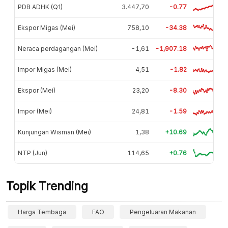
PDB ADHK (Q1)
3.447,70
-0.77
Ekspor Migas (Mei)
758,10
-34.38
Neraca perdagangan (Mei)
-1,61
-1,907.18
Impor Migas (Mei)
4,51
-1.82
Ekspor (Mei)
23,20
-8.30
Impor (Mei)
24,81
-1.59
Kunjungan Wisman (Mei)
1,38
+10.69
NTP (Jun)
114,65
+0.76
Topik Trending
Harga Tembaga
FAO
Pengeluaran Makanan