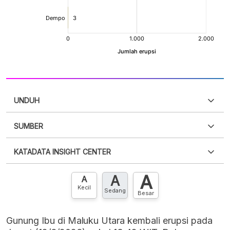
UNDUH
SUMBER
PDF
PNG
Silakan
login
untuk mengakses informasi ini
.
Belum
KATADATA INSIGHT CENTER
punya akun?
Silakan
Daftar sekarang
,
GRATIS!
XLS
EMBED
A
A
Hubungi sekarang »
A
Kecil
Sedang
Besar
Gunung Ibu di Maluku Utara kembali erupsi pada