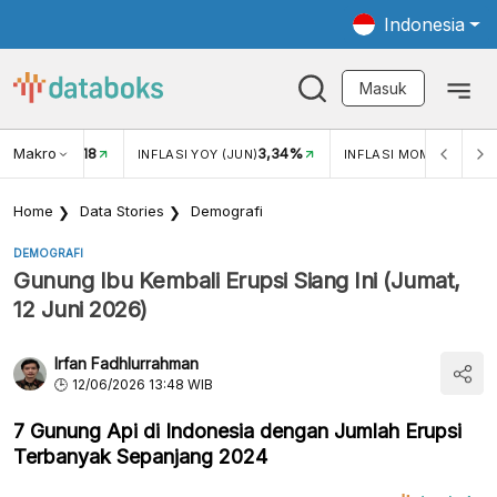
Indonesia
Masuk
Makro
18
3,34%
0,
UKAR USD/IDR
INFLASI YOY (JUN)
INFLASI MOM (JUN)
Home
Data Stories
Demografi
DEMOGRAFI
Gunung Ibu Kembali Erupsi Siang Ini (Jumat,
12 Juni 2026)
Irfan Fadhlurrahman
12/06/2026 13:48 WIB
7 Gunung Api di Indonesia dengan Jumlah Erupsi
Terbanyak Sepanjang 2024