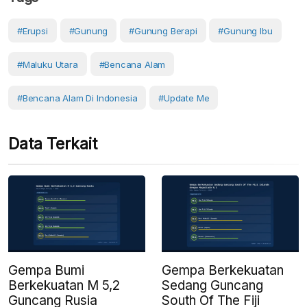
#erupsi
#Gunung
#gunung Berapi
#Gunung Ibu
#Maluku Utara
#Bencana Alam
#Bencana Alam Di Indonesia
#Update Me
Data Terkait
Gempa Bumi
Gempa Berkekuatan
Berkekuatan M 5,2
Sedang Guncang
Guncang Rusia
South Of The Fiji