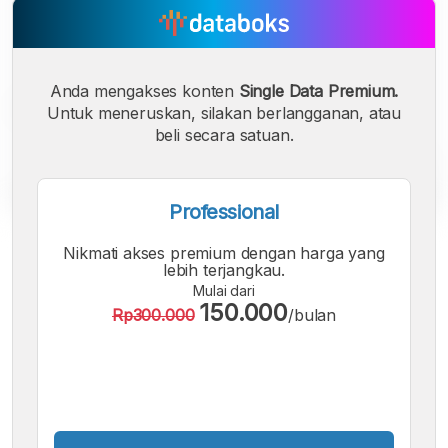
Anda mengakses konten
Single Data Premium.
Untuk meneruskan, silakan berlangganan, atau
beli secara satuan.
Professional
A
A
A
Nikmati akses premium dengan harga yang
Font
Font
Font
lebih terjangkau.
Kecil
Mulai dari
Sedang
150.000
Rp300.000
/bulan
Besar