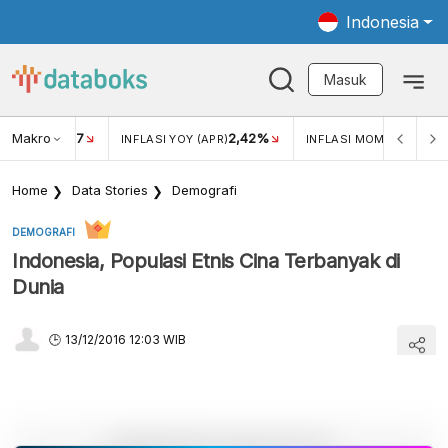
Indonesia
Masuk
Makro
17
2,42%
0,4
KAR USD/IDR
INFLASI YOY (APR)
INFLASI MOM (MAR)
Home
Data Stories
Demografi
DEMOGRAFI
Indonesia, Populasi Etnis Cina Terbanyak di
Dunia
13/12/2016 12:03 WIB