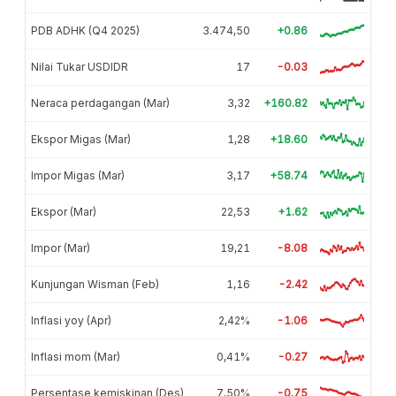
PDB ADHK (Q4 2025)
3.474,50
+0.86
Nilai Tukar USDIDR
17
-0.03
Neraca perdagangan (Mar)
3,32
+160.82
Ekspor Migas (Mar)
1,28
+18.60
Impor Migas (Mar)
3,17
+58.74
Ekspor (Mar)
22,53
+1.62
Impor (Mar)
19,21
-8.08
Kunjungan Wisman (Feb)
1,16
-2.42
Inflasi yoy (Apr)
2,42%
-1.06
Inflasi mom (Mar)
0,41%
-0.27
Persentase kemiskinan (Des)
7,50%
-0.75