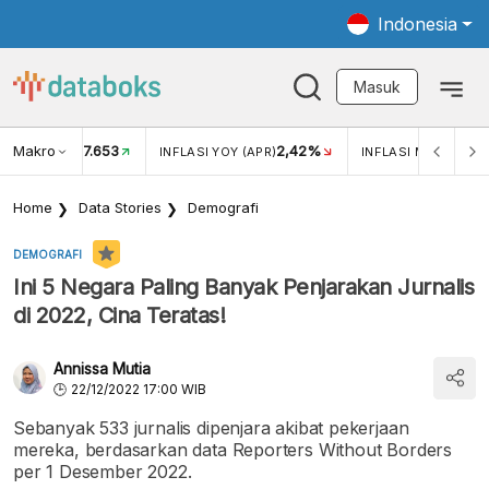
Indonesia
Masuk
Makro
17.653
2,42%
KAR USD/IDR
INFLASI YOY (APR)
INFLASI MOM (APR)
Home
Data Stories
Demografi
DEMOGRAFI
Ini 5 Negara Paling Banyak Penjarakan Jurnalis
di 2022, Cina Teratas!
Annissa Mutia
22/12/2022 17:00 WIB
Sebanyak 533 jurnalis dipenjara akibat pekerjaan
mereka, berdasarkan data Reporters Without Borders
per 1 Desember 2022.