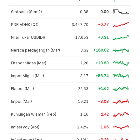
Gini rasio (Sem2)
0,38
0.00
PDB ADHK (Q1)
3.447,70
-0.77
Nilai Tukar USDIDR
17.653
+0.31
Neraca perdagangan (Mar)
3,32
+160.82
Ekspor Migas (Mar)
1,28
+18.60
Impor Migas (Mar)
3,17
+58.74
Ekspor (Mar)
22,53
+1.62
Impor (Mar)
19,21
-8.08
Kunjungan Wisman (Feb)
1,16
-2.42
Inflasi yoy (Apr)
2,42%
-1.06
Inflasi mom (Apr)
0,13%
-0.28