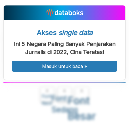
Akses
single data
Ini 5 Negara Paling Banyak Penjarakan
Jurnalis di 2022, Cina Teratas!
Masuk untuk baca
»
A
A
A
Font
Font
Font
Kecil
Sedang
Besar