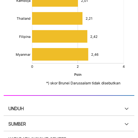
UNDUH
SUMBER
PDF
PNG
Silakan
login
untuk mengakses informasi ini
.
Belum