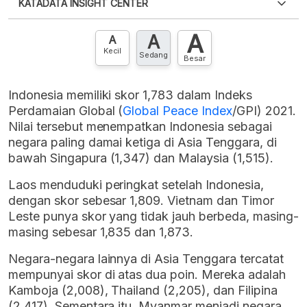
KATADATA INSIGHT CENTER
punya akun?
Silakan
Daftar sekarang
,
GRATIS!
XLS
EMBED
A
A
Hubungi sekarang »
A
Kecil
Sedang
Besar
Indonesia memiliki skor 1,783 dalam Indeks
Perdamaian Global (
Global Peace Index
/GPI) 2021.
Nilai tersebut menempatkan Indonesia sebagai
negara paling damai ketiga di Asia Tenggara, di
bawah Singapura (1,347) dan Malaysia (1,515).
Laos menduduki peringkat setelah Indonesia,
dengan skor sebesar 1,809. Vietnam dan Timor
Leste punya skor yang tidak jauh berbeda, masing-
masing sebesar 1,835 dan 1,873.
Negara-negara lainnya di Asia Tenggara tercatat
mempunyai skor di atas dua poin. Mereka adalah
Kamboja (2,008), Thailand (2,205), dan Filipina
(2,417). Sementara itu, Myanmar menjadi negara