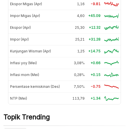
Ekspor Migas (Apr)
1,16
-9.81
Impor Migas (Apr)
4,60
+45.09
Ekspor (Apr)
25,30
+12.32
Impor (Apr)
25,21
+31.28
Kunjungan Wisman (Apr)
1,25
+14.75
Inflasi yoy (Mei)
3,08%
+0.66
Inflasi mom (Mei)
0,28%
+0.15
Persentase kemiskinan (Des)
7,50%
-0.75
NTP (Mei)
113,79
+1.34
Topik Trending