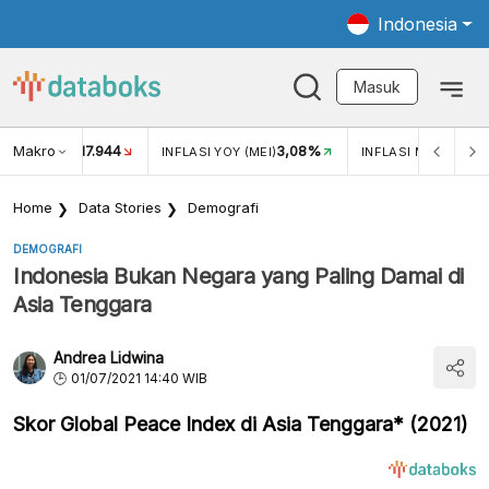
Indonesia
Masuk
Makro
17.944
3,08%
UKAR USD/IDR
INFLASI YOY (MEI)
INFLASI MOM (MEI)
Home
Data Stories
Demografi
DEMOGRAFI
Indonesia Bukan Negara yang Paling Damai di
Asia Tenggara
Andrea Lidwina
01/07/2021 14:40 WIB
Skor Global Peace Index di Asia Tenggara* (2021)