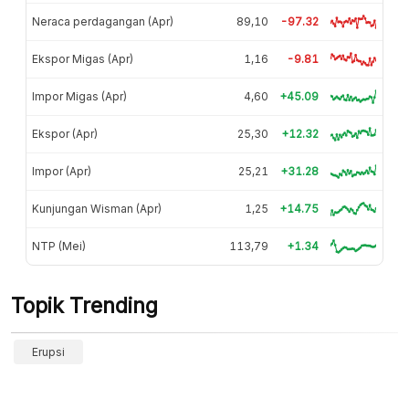
Neraca perdagangan (Apr)
89,10
-97.32
Ekspor Migas (Apr)
1,16
-9.81
Impor Migas (Apr)
4,60
+45.09
Ekspor (Apr)
25,30
+12.32
Impor (Apr)
25,21
+31.28
Kunjungan Wisman (Apr)
1,25
+14.75
NTP (Mei)
113,79
+1.34
Topik Trending
Erupsi