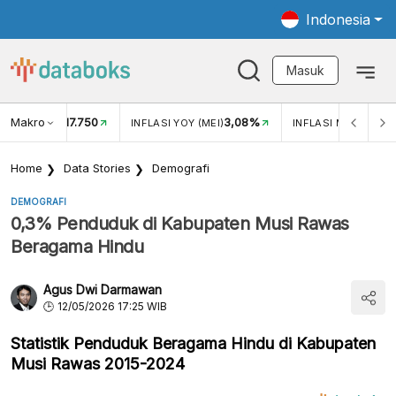
Indonesia
Masuk
Makro
17.750
3,08%
UKAR USD/IDR
INFLASI YOY (MEI)
INFLASI MOM (MEI)
Home
Data Stories
Demografi
DEMOGRAFI
0,3% Penduduk di Kabupaten Musi Rawas
Beragama Hindu
Agus Dwi Darmawan
12/05/2026 17:25 WIB
Statistik Penduduk Beragama Hindu di Kabupaten
Musi Rawas 2015-2024