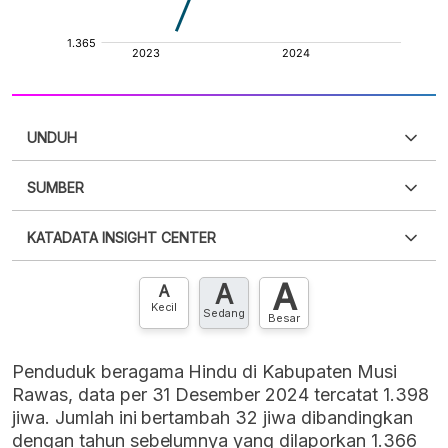
UNDUH
SUMBER
PDF
PNG
Silakan
login
untuk mengakses informasi ini
.
Belum
KATADATA INSIGHT CENTER
punya akun?
Silakan
Daftar sekarang
,
GRATIS!
XLS
EMBED
A
A
Hubungi sekarang »
A
Kecil
Sedang
Besar
Penduduk beragama Hindu di Kabupaten Musi
Rawas, data per 31 Desember 2024 tercatat 1.398
jiwa. Jumlah ini bertambah 32 jiwa dibandingkan
dengan tahun sebelumnya yang dilaporkan 1.366