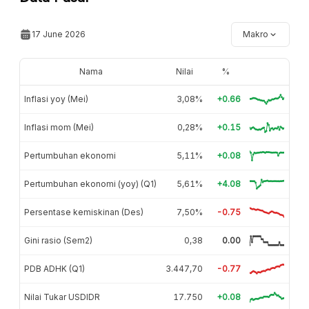
17 June 2026
Makro
Nama
Nilai
%
Inflasi yoy (Mei)
3,08%
+0.66
Inflasi mom (Mei)
0,28%
+0.15
Pertumbuhan ekonomi
5,11%
+0.08
Pertumbuhan ekonomi (yoy) (Q1)
5,61%
+4.08
Persentase kemiskinan (Des)
7,50%
-0.75
Gini rasio (Sem2)
0,38
0.00
PDB ADHK (Q1)
3.447,70
-0.77
Nilai Tukar USDIDR
17.750
+0.08