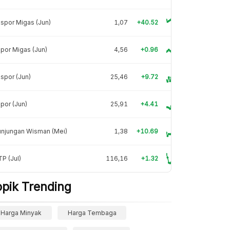
spor Migas (Jun)
1,07
+40.52
por Migas (Jun)
4,56
+0.96
spor (Jun)
25,46
+9.72
por (Jun)
25,91
+4.41
unjungan Wisman (Mei)
1,38
+10.69
P (Jul)
116,16
+1.32
opik Trending
Harga Minyak
Harga Tembaga