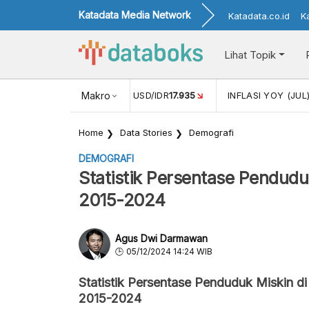
Katadata Media Network
Katadata.co.id
K
Lihat Topik
(MEI)
1,38
NILAI TUKAR USD/IDR
Makro
17.935
INFLASI YOY (JUL
Home
Data Stories
Demografi
DEMOGRAFI
Statistik Persentase Pendud
2015-2024
Agus Dwi Darmawan
05/12/2024 14:24 WIB
Statistik Persentase Penduduk Miskin 
2015-2024