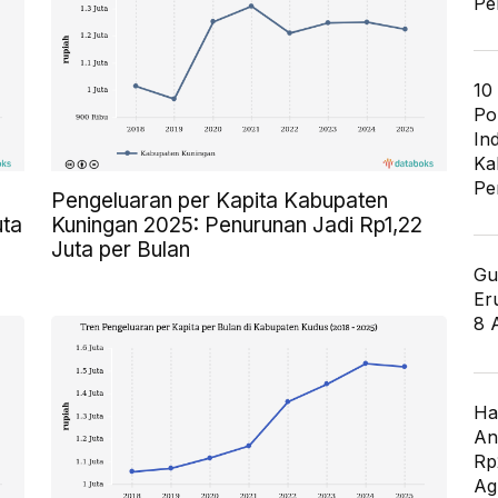
Pe
10
Po
In
Ka
Pe
Pengeluaran per Kapita Kabupaten
uta
Kuningan 2025: Penurunan Jadi Rp1,22
Juta per Bulan
Gu
Er
8 
Ha
An
Rp
Ag