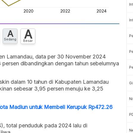
In
In
A
A
P
Sedang
Besar
Pe
ten Lamandau, data per 30 November 2024
,13 persen dibandingkan dengan tahun sebelumnya
Pe
kin dalam 10 tahun di Kabupaten Lamandau
Gi
skinan sebesar 3,95 persen menuju ke 3,25
Ni
ota Madiun untuk Membeli Kerupuk Rp472.26
P
), total penduduk pada 2024 lalu di
Ne
jiwa.