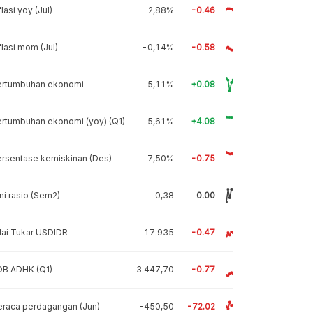
flasi yoy (Jul)
2,88%
-0.46
flasi mom (Jul)
-0,14%
-0.58
ertumbuhan ekonomi
5,11%
+0.08
rtumbuhan ekonomi (yoy) (Q1)
5,61%
+4.08
rsentase kemiskinan (Des)
7,50%
-0.75
ni rasio (Sem2)
0,38
0.00
lai Tukar USDIDR
17.935
-0.47
DB ADHK (Q1)
3.447,70
-0.77
raca perdagangan (Jun)
-450,50
-72.02