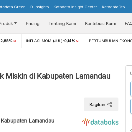
atadata Green
D-Insights
Katadata Insight Center
KatadataOto
Produk
Pricing
Tentang Kami
Kontribusi Kami
FA
)
2,88%
INFLASI MOM (JUL)
-0,14%
PERTUMBUHAN EKON
uk Miskin di Kabupaten Lamandau
Bagikan
di Kabupaten Lamandau