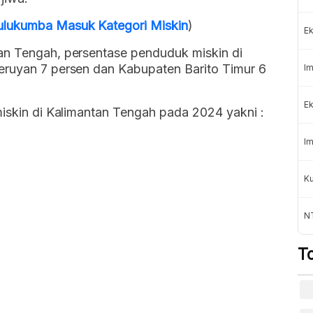
ulukumba Masuk Kategori Miskin
)
Ek
an Tengah, persentase penduduk miskin di
eruyan 7 persen dan Kabupaten Barito Timur 6
Im
Ek
miskin di Kalimantan Tengah pada 2024 yakni :
Im
K
NT
T