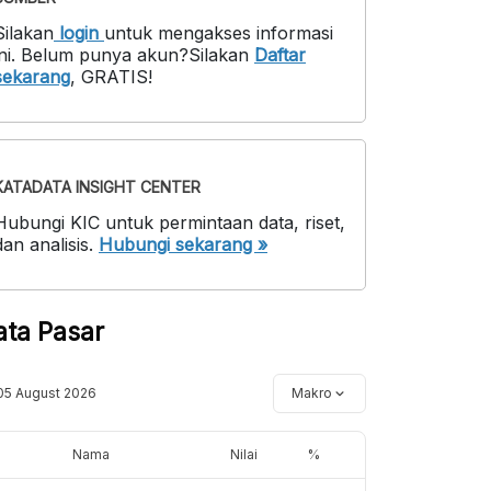
Silakan
login
untuk mengakses informasi
ni
.
Belum punya akun?
Silakan
Daftar
sekarang
,
GRATIS!
KATADATA INSIGHT CENTER
Hubungi KIC untuk permintaan data, riset,
dan analisis.
Hubungi sekarang »
ata Pasar
05 August 2026
Makro
Nama
Nilai
%