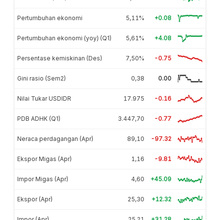
Pertumbuhan ekonomi
5,11%
+0.08
Pertumbuhan ekonomi (yoy) (Q1)
5,61%
+4.08
Persentase kemiskinan (Des)
7,50%
-0.75
Gini rasio (Sem2)
0,38
0.00
Nilai Tukar USDIDR
17.975
-0.16
PDB ADHK (Q1)
3.447,70
-0.77
Neraca perdagangan (Apr)
89,10
-97.32
Ekspor Migas (Apr)
1,16
-9.81
Impor Migas (Apr)
4,60
+45.09
Ekspor (Apr)
25,30
+12.32
Impor (Apr)
25,21
+31.28