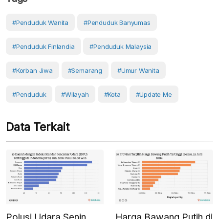
#penduduk Wanita
#penduduk Banyumas
#Penduduk Finlandia
#Penduduk Malaysia
#korban Jiwa
#Semarang
#umur Wanita
#Penduduk
#Wilayah
#Kota
#Update Me
Data Terkait
Polusi Udara Senin
Harga Bawang Putih di