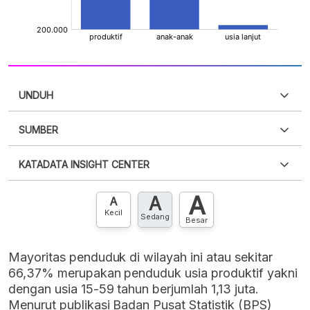
UNDUH
SUMBER
PDF
PNG
Silakan
login
untuk mengakses informasi ini
.
Belum
KATADATA INSIGHT CENTER
punya akun?
Silakan
Daftar sekarang
,
GRATIS!
XLS
EMBED
A
A
Hubungi sekarang »
A
Kecil
Sedang
Besar
Mayoritas penduduk di wilayah ini atau sekitar
66,37% merupakan penduduk usia produktif yakni
dengan usia 15-59 tahun berjumlah 1,13 juta.
Menurut publikasi Badan Pusat Statistik (BPS)