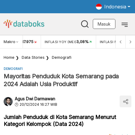
Indonesia
Masuk
Makro
17.975
3,08%
UKAR USD/IDR
INFLASI YOY (MEI)
INFLASI MOM (MEI)
Home
Data Stories
Demografi
DEMOGRAFI
Mayoritas Penduduk Kota Semarang pada
2024 Adalah Usia Produktif
Agus Dwi Darmawan
20/12/2024 16:27 WIB
Jumlah Penduduk di Kota Semarang Menurut
Kategori Kelompok (Data 2024)