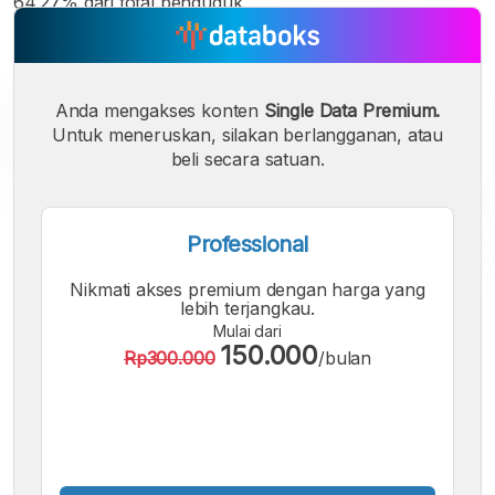
64,27% dari total penduduk.
Anda mengakses konten
Single Data Premium.
Untuk meneruskan, silakan berlangganan, atau
beli secara satuan.
Professional
Nikmati akses premium dengan harga yang
A
A
A
lebih terjangkau.
Font
Font
Font
Mulai dari
Kecil
150.000
Rp300.000
/bulan
Sedang
Besar