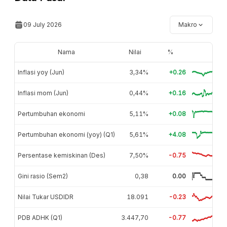
09 July 2026
Makro
Nama
Nilai
%
Inflasi yoy (Jun)
3,34%
+0.26
Inflasi mom (Jun)
0,44%
+0.16
Pertumbuhan ekonomi
5,11%
+0.08
Pertumbuhan ekonomi (yoy) (Q1)
5,61%
+4.08
Persentase kemiskinan (Des)
7,50%
-0.75
Gini rasio (Sem2)
0,38
0.00
Nilai Tukar USDIDR
18.091
-0.23
PDB ADHK (Q1)
3.447,70
-0.77