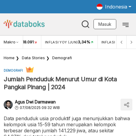
Indonesia
Masuk
Makro
18.091
3,34%
UKAR USD/IDR
INFLASI YOY (JUN)
INFLASI MOM (JUN
Home
Data Stories
Demografi
DEMOGRAFI
Jumlah Penduduk Menurut Umur di Kota
Pangkal Pinang | 2024
Agus Dwi Darmawan
07/08/2025 09:32 WIB
Data penduduk usia produktif juga menunjukkan bahwa
kelompok usia 15-59 tahun merupakan kelompok
terbesar dengan jumlah 141.229 jiwa, atau sekitar