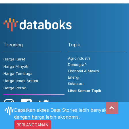
Trending
Topik
Agroindustri
Harga Karet
Demografi
Harga Minyak
Ekonomi & Makro
Harga Tembaga
Energi
Harga emas Antam
Kelautan
Harga Perak
Lihat Semua Topik
Dapatkan akses Data Stories lebih banyak
dengan harga lebih ekonomis.
BERLANGGANAN
Aturan Pengguna
FAQ
Hubungi Kami
Kebijakan Privasi
Disclaimer