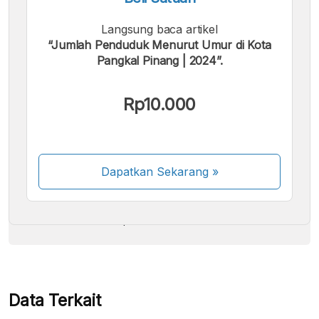
Langsung baca artikel
“Jumlah Penduduk Menurut Umur di Kota
Pangkal Pinang | 2024”.
Kami menerima pembayaran berikut:
Rp10.000
Dapatkan Sekarang
»
Beberapa metode pembayaran masih dalam
proses aktivasi.
Data Terkait