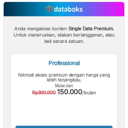
Anda mengakses konten
Single Data Premium.
Untuk meneruskan, silakan berlangganan, atau
beli secara satuan.
Professional
A
A
A
Nikmati akses premium dengan harga yang
Font
Font
Font
lebih terjangkau.
Kecil
Mulai dari
Sedang
150.000
Besar
Rp300.000
/bulan