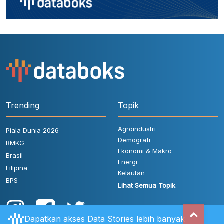
Trending
Topik
Agroindustri
Piala Dunia 2026
Demografi
BMKG
Ekonomi & Makro
Brasil
Energi
Filipina
Kelautan
BPS
Lihat Semua Topik
Dapatkan akses Data Stories lebih banyak