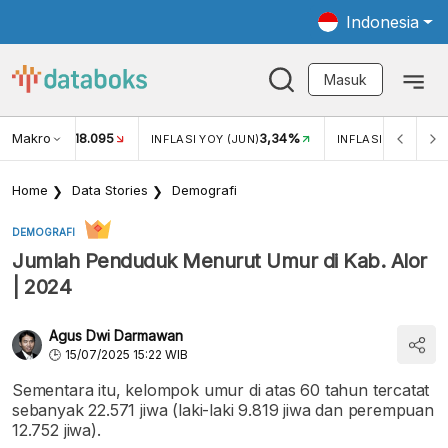
Indonesia
Masuk
Makro
18.095
3,34%
UKAR USD/IDR
INFLASI YOY (JUN)
INFLASI MOM (JUN
Home
Data Stories
Demografi
DEMOGRAFI
Jumlah Penduduk Menurut Umur di Kab. Alor
| 2024
Agus Dwi Darmawan
15/07/2025 15:22 WIB
Sementara itu, kelompok umur di atas 60 tahun tercatat
sebanyak 22.571 jiwa (laki-laki 9.819 jiwa dan perempuan
12.752 jiwa).