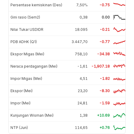
Persentase kemiskinan (Des)
7,50%
-0.75
Gini rasio (Sem2)
0,38
0.00
Nilai Tukar USDIDR
18.095
-0.21
PDB ADHK (Q1)
3.447,70
-0.77
Ekspor Migas (Mei)
758,10
-34.38
Neraca perdagangan (Mei)
-1,61
-1,907.18
Impor Migas (Mei)
4,51
-1.82
Ekspor (Mei)
23,20
-8.30
Impor (Mei)
24,81
-1.59
Kunjungan Wisman (Mei)
1,38
+10.69
NTP (Jun)
114,65
+0.76