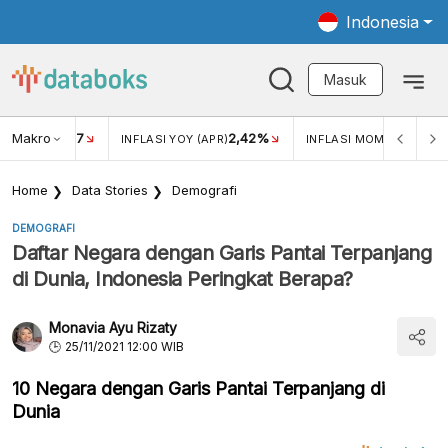
Indonesia
Masuk
Makro
17
2,42%
0,4
KAR USD/IDR
INFLASI YOY (APR)
INFLASI MOM (MAR)
Home
Data Stories
Demografi
DEMOGRAFI
Daftar Negara dengan Garis Pantai Terpanjang
di Dunia, Indonesia Peringkat Berapa?
Monavia Ayu Rizaty
25/11/2021 12:00 WIB
10 Negara dengan Garis Pantai Terpanjang di
Dunia