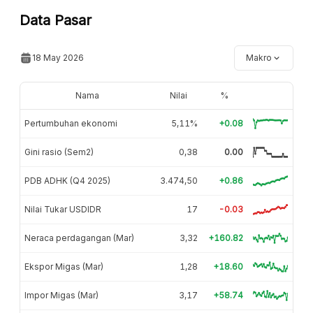
Data Pasar
18 May 2026
Makro
Nama
Nilai
%
Pertumbuhan ekonomi
5,11%
+0.08
Gini rasio (Sem2)
0,38
0.00
PDB ADHK (Q4 2025)
3.474,50
+0.86
Nilai Tukar USDIDR
17
-0.03
Neraca perdagangan (Mar)
3,32
+160.82
Ekspor Migas (Mar)
1,28
+18.60
Impor Migas (Mar)
3,17
+58.74