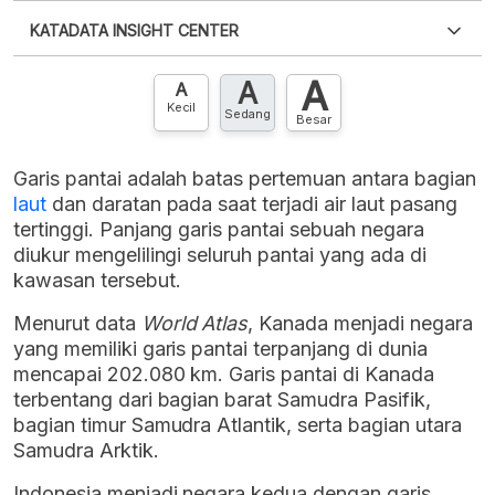
Silakan
login
untuk mengakses informasi ini
.
Belum
KATADATA INSIGHT CENTER
punya akun?
Silakan
Daftar sekarang
,
GRATIS!
XLS
EMBED
A
A
Hubungi sekarang »
A
Kecil
Sedang
Besar
Garis pantai adalah batas pertemuan antara bagian
laut
dan daratan pada saat terjadi air laut pasang
tertinggi. Panjang garis pantai sebuah negara
diukur mengelilingi seluruh pantai yang ada di
kawasan tersebut.
Menurut data
World Atlas
, Kanada menjadi negara
yang memiliki garis pantai terpanjang di dunia
mencapai 202.080 km. Garis pantai di Kanada
terbentang dari bagian barat Samudra Pasifik,
bagian timur Samudra Atlantik, serta bagian utara
Samudra Arktik.
Indonesia menjadi negara kedua dengan garis