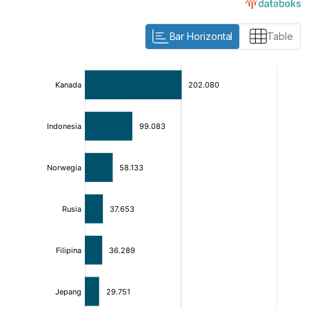
Bar Horizontal
Table
:
:
[/]
[/]
[bold]
[bold]