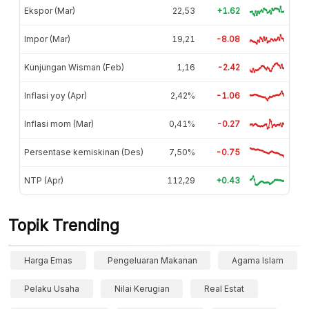
Ekspor (Mar)
22,53
+1.62
Impor (Mar)
19,21
-8.08
Kunjungan Wisman (Feb)
1,16
-2.42
Inflasi yoy (Apr)
2,42%
-1.06
Inflasi mom (Mar)
0,41%
-0.27
Persentase kemiskinan (Des)
7,50%
-0.75
NTP (Apr)
112,29
+0.43
Topik Trending
Harga Emas
Pengeluaran Makanan
Agama Islam
Pelaku Usaha
Nilai Kerugian
Real Estat