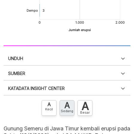
UNDUH
SUMBER
PDF
PNG
Silakan
login
untuk mengakses informasi ini
.
Belum
KATADATA INSIGHT CENTER
punya akun?
Silakan
Daftar sekarang
,
GRATIS!
XLS
EMBED
A
A
Hubungi sekarang »
A
Kecil
Sedang
Besar
Gunung Semeru di Jawa Timur kembali erupsi pada