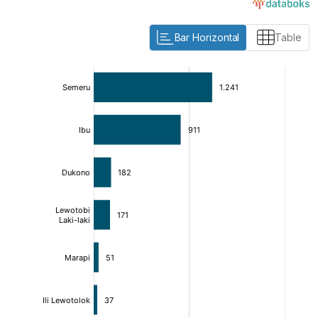
Bar Horizontal
Table
:
:
[/]
[/]
[bold]
[bold]