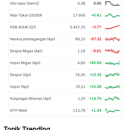
Gini rasio (Sem2)
0,38
0.00
Nilai Tukar USDIDR
17.906
+0.41
PDB ADHK (Q1)
3.447,70
-0.77
Neraca perdagangan (Apr)
89,10
-97.32
Ekspor Migas (Apr)
1,16
-9.81
Impor Migas (Apr)
4,60
+45.09
Ekspor (Apr)
25,30
+12.32
Impor (Apr)
25,21
+31.28
Kunjungan Wisman (Apr)
1,25
+14.75
NTP (Mei)
113,79
+1.34
Topik Trending