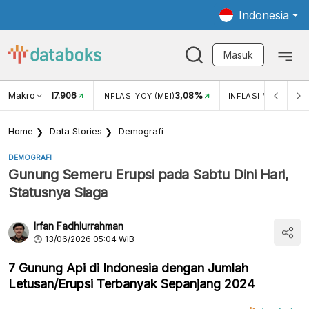
Indonesia
Masuk
Makro
17.906
3,08%
UKAR USD/IDR
INFLASI YOY (MEI)
INFLASI MOM (MEI)
Home
Data Stories
Demografi
DEMOGRAFI
Gunung Semeru Erupsi pada Sabtu Dini Hari,
Statusnya Siaga
Irfan Fadhlurrahman
13/06/2026 05:04 WIB
7 Gunung Api di Indonesia dengan Jumlah
Letusan/Erupsi Terbanyak Sepanjang 2024