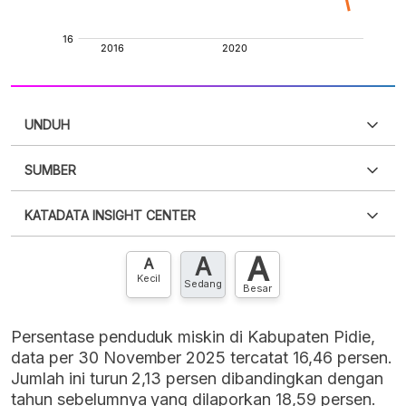
UNDUH
SUMBER
PDF
PNG
Silakan
login
untuk mengakses informasi ini
.
Belum
KATADATA INSIGHT CENTER
punya akun?
Silakan
Daftar sekarang
,
GRATIS!
XLS
EMBED
A
A
Hubungi sekarang »
A
Kecil
Sedang
Besar
Persentase penduduk miskin di Kabupaten Pidie,
data per 30 November 2025 tercatat 16,46 persen.
Jumlah ini turun 2,13 persen dibandingkan dengan
tahun sebelumnya yang dilaporkan 18,59 persen.