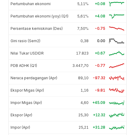
Pertumbuhan ekonomi
5,11%
+0.08
Pertumbuhan ekonomi (yoy) (Q1)
5,61%
+4.08
Persentase kemiskinan (Des)
7,50%
-0.75
Gini rasio (Sem2)
0,38
0.00
Nilai Tukar USDIDR
17.823
+0.67
PDB ADHK (Q1)
3.447,70
-0.77
Neraca perdagangan (Apr)
89,10
-97.32
Ekspor Migas (Apr)
1,16
-9.81
Impor Migas (Apr)
4,60
+45.09
Ekspor (Apr)
25,30
+12.32
Impor (Apr)
25,21
+31.28