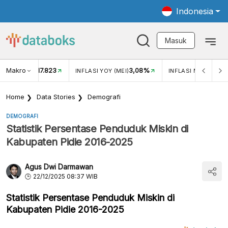
Indonesia
Masuk
Makro
17.823
3,08%
UKAR USD/IDR
INFLASI YOY (MEI)
INFLASI MOM (MEI)
Home
Data Stories
Demografi
DEMOGRAFI
Statistik Persentase Penduduk Miskin di
Kabupaten Pidie 2016-2025
Agus Dwi Darmawan
22/12/2025 08:37 WIB
Statistik Persentase Penduduk Miskin di
Kabupaten Pidie 2016-2025