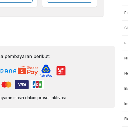
P
Gi
P
a pembayaran berikut:
Ni
N
Ek
aran masih dalam proses aktivasi.
Im
Ek