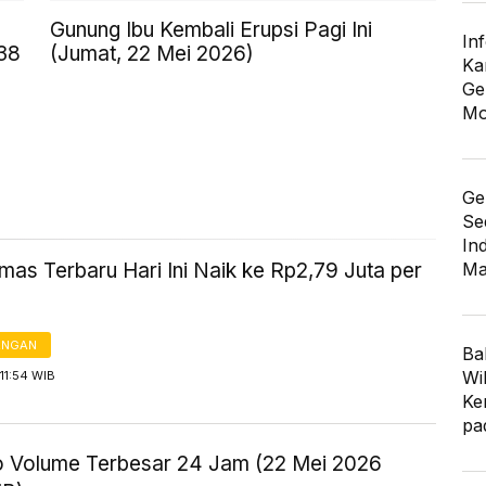
Gunung Ibu Kembali Erupsi Pagi Ini
In
,38
(Jumat, 22 Mei 2026)
Ka
Ge
Mo
Ge
Se
In
as Terbaru Hari Ini Naik ke Rp2,79 Juta per
Ma
ANGAN
Ba
Wi
11:54 WIB
Ke
pa
to Volume Terbesar 24 Jam (22 Mei 2026