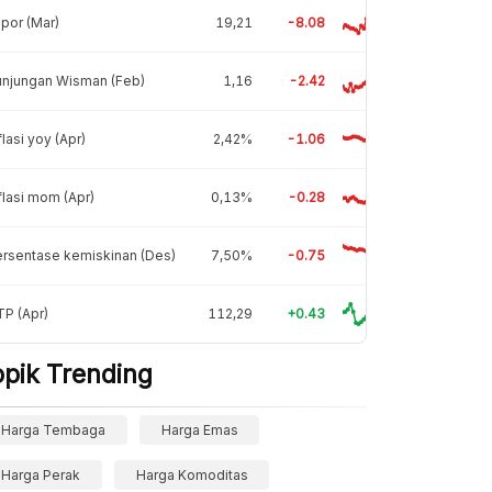
por (Mar)
19,21
-8.08
unjungan Wisman (Feb)
1,16
-2.42
flasi yoy (Apr)
2,42%
-1.06
flasi mom (Apr)
0,13%
-0.28
rsentase kemiskinan (Des)
7,50%
-0.75
P (Apr)
112,29
+0.43
opik Trending
Harga Tembaga
Harga Emas
Harga Perak
Harga Komoditas