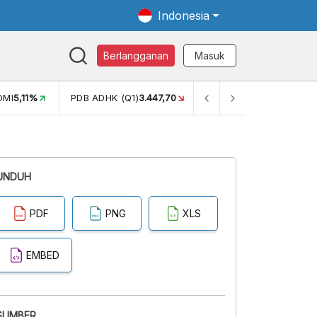
Indonesia
Berlangganan
Masuk
OMI
5,11%
PDB ADHK (Q1)
3.447,70
GINI RASIO (SEM2)
0,38
UNDUH
PDF
PNG
XLS
EMBED
SUMBER