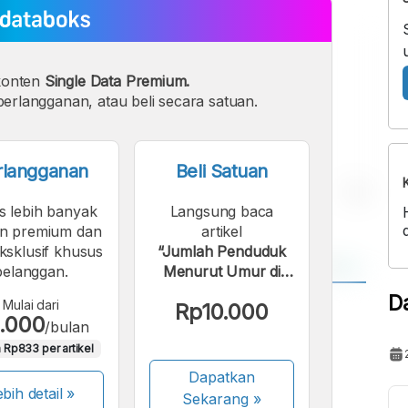
konten
Single Data Premium.
erlangganan, atau beli secara satuan.
rlangganan
Beli Satuan
s lebih banyak
Langsung baca
n premium dan
artikel
eksklusif khusus
“Jumlah Penduduk
pelanggan.
Menurut Umur di
Kab. Tanah Datar |
D
Mulai dari
Rp10.000
A
A
2024”.
.000
/bulan
ont
Font
 Rp833 per artikel
Sedang
Dapatkan
Besar
bih detail »
Sekarang
»