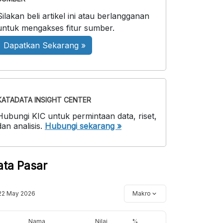
Silakan beli artikel ini atau berlangganan
untuk mengakses fitur sumber.
Dapatkan Sekarang »
KATADATA INSIGHT CENTER
Hubungi KIC untuk permintaan data, riset,
dan analisis.
Hubungi sekarang »
ata Pasar
22 May 2026
Makro
Nama
Nilai
%