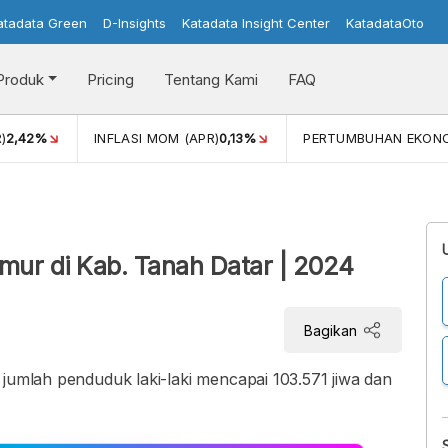
atadata Green
D-Insights
Katadata Insight Center
KatadataOto
Produk
Pricing
Tentang Kami
FAQ
)
2,42%
INFLASI MOM (APR)
0,13%
PERTUMBUHAN EKON
ur di Kab. Tanah Datar | 2024
Bagikan
 jumlah penduduk laki-laki mencapai 103.571 jiwa dan