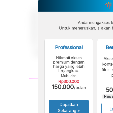
Anda mengakses 
Untuk meneruskan, silakan b
Professional
Be
Nikmati akses
Akse
premium dengan
konte
harga yang lebih
fitur 
terjangkau.
Mulai dari
Rp300.000
150.000
A
/bulan
50
Font
F
Hanya
Kecil
Dapatkan
Le
Sekarang
»