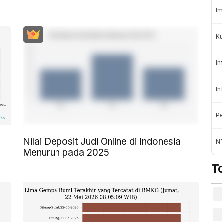
Im
K
In
In
Pe
Nilai Deposit Judi Online di Indonesia
NT
Menurun pada 2025
T