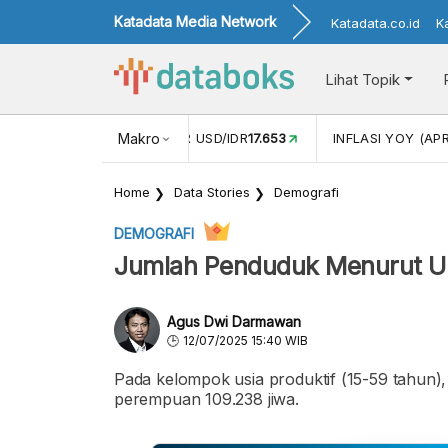
Katadata Media Network
Katadata.co.id
K
Lihat Topik
 (FEB)
1,16
NILAI TUKAR USD/IDR
Makro
17.653
INFLASI YOY (APR
Home
Data Stories
Demografi
DEMOGRAFI
Jumlah Penduduk Menurut Um
Agus Dwi Darmawan
12/07/2025 15:40 WIB
Pada kelompok usia produktif (15-59 tahun),
perempuan 109.238 jiwa.