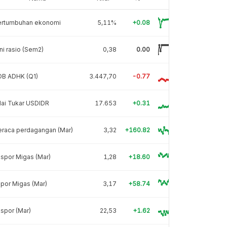
ertumbuhan ekonomi
5,11%
+0.08
ni rasio (Sem2)
0,38
0.00
DB ADHK (Q1)
3.447,70
-0.77
lai Tukar USDIDR
17.653
+0.31
eraca perdagangan (Mar)
3,32
+160.82
spor Migas (Mar)
1,28
+18.60
por Migas (Mar)
3,17
+58.74
spor (Mar)
22,53
+1.62