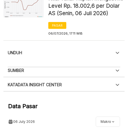
Level Rp. 18.002,6 per Dolar
AS (Senin, 06 Juli 2026)
PASAR
06/07/2026, 17:11 WIB
UNDUH
PDF
PNG
SUMBER
Silakan
login
untuk mengakses informasi ini
.
Belum
XLS
EMBED
KATADATA INSIGHT CENTER
punya akun?
Silakan
Daftar sekarang
,
GRATIS!
Hubungi sekarang »
Data Pasar
06 July 2026
Makro