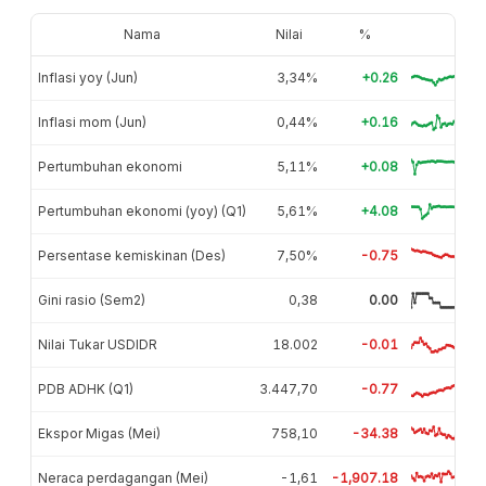
Nama
Nilai
%
Inflasi yoy (Jun)
3,34%
+0.26
Inflasi mom (Jun)
0,44%
+0.16
Pertumbuhan ekonomi
5,11%
+0.08
Pertumbuhan ekonomi (yoy) (Q1)
5,61%
+4.08
Persentase kemiskinan (Des)
7,50%
-0.75
Gini rasio (Sem2)
0,38
0.00
Nilai Tukar USDIDR
18.002
-0.01
PDB ADHK (Q1)
3.447,70
-0.77
Ekspor Migas (Mei)
758,10
-34.38
Neraca perdagangan (Mei)
-1,61
-1,907.18