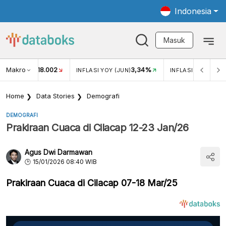
Indonesia
Masuk
Makro
18.002
3,34%
UKAR USD/IDR
INFLASI YOY (JUN)
INFLASI MOM (JUN
Home
Data Stories
Demografi
DEMOGRAFI
Prakiraan Cuaca di Cilacap 12-23 Jan/26
Agus Dwi Darmawan
15/01/2026 08:40 WIB
Prakiraan Cuaca di Cilacap 07-18 Mar/25