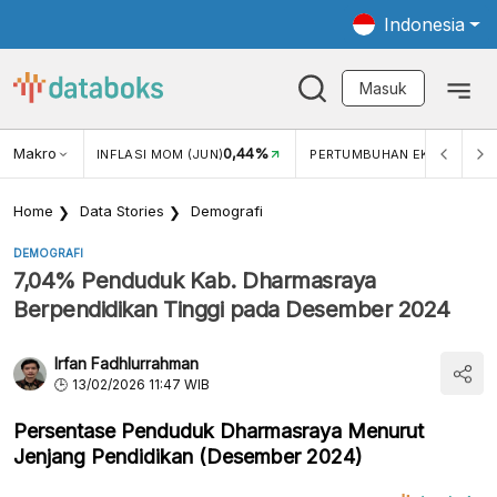
Indonesia
Masuk
3,34%
Makro
0,44%
5,1
N)
INFLASI MOM (JUN)
PERTUMBUHAN EKONOMI
Home
Data Stories
Demografi
DEMOGRAFI
7,04% Penduduk Kab. Dharmasraya
Berpendidikan Tinggi pada Desember 2024
Irfan Fadhlurrahman
13/02/2026 11:47 WIB
Persentase Penduduk Dharmasraya Menurut
Jenjang Pendidikan (Desember 2024)