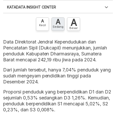
Silakan
login
untuk mengakses informasi ini
.
Belum
KATADATA INSIGHT CENTER
punya akun?
Silakan
Daftar sekarang
,
GRATIS!
XLS
EMBED
A
A
Hubungi sekarang »
A
Kecil
Sedang
Besar
Data Direktorat Jendral Kependudukan dan
Pencatatan Sipil (Dukcapil) menunjukkan, jumlah
penduduk Kabupaten Dharmasraya, Sumatera
Barat mencapai 242,19 ribu jiwa pada 2024.
Dari jumlah tersebut, hanya 7,04% penduduk yang
sudah mengeyam pendidikan tinggi pada
Desember 2024.
Proporsi penduduk yang berpendidikan D1 dan D2
sejumlah 0,53% sedangkan D3 1,26%. Kemudian,
penduduk berpendidikan S1 mencapai 5,02%, S2
0,23%, dan S3 0,008%.