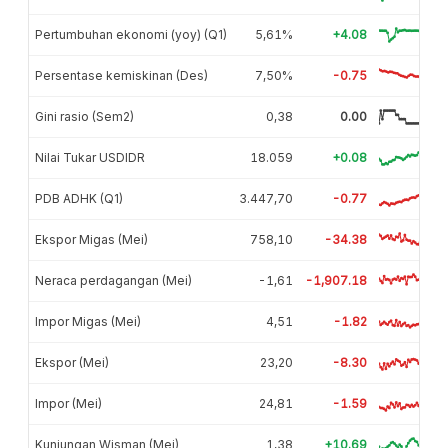
Pertumbuhan ekonomi (yoy) (Q1)
5,61%
+4.08
Persentase kemiskinan (Des)
7,50%
-0.75
Gini rasio (Sem2)
0,38
0.00
Nilai Tukar USDIDR
18.059
+0.08
PDB ADHK (Q1)
3.447,70
-0.77
Ekspor Migas (Mei)
758,10
-34.38
Neraca perdagangan (Mei)
-1,61
-1,907.18
Impor Migas (Mei)
4,51
-1.82
Ekspor (Mei)
23,20
-8.30
Impor (Mei)
24,81
-1.59
Kunjungan Wisman (Mei)
1,38
+10.69